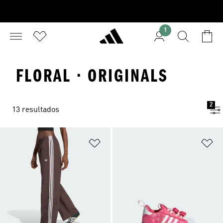
1
FLORAL · ORIGINALS
2
13 resultados
Añadir a la lista de deseos
Añ