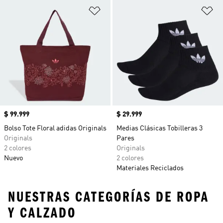
Añadir a la lista de deseos
Añ
Precio
$ 99.999
Precio
$ 29.999
Bolso Tote Floral adidas Originals
Medias Clásicas Tobilleras 3
Originals
Pares
2 colores
Originals
Nuevo
2 colores
Materiales Reciclados
NUESTRAS CATEGORÍAS DE ROPA
Y CALZADO