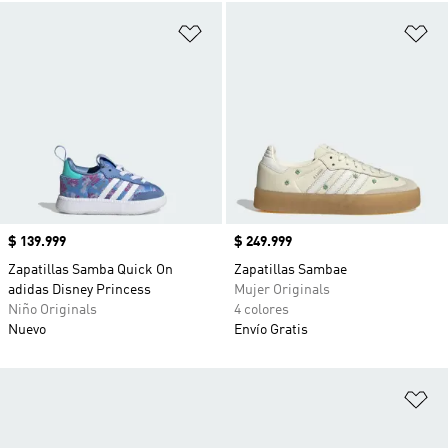
Añadir a la lista de deseos
Añ
Precio
$ 139.999
Precio
$ 249.999
Zapatillas Samba Quick On
Zapatillas Sambae
adidas Disney Princess
Mujer Originals
Niño Originals
4 colores
Nuevo
Envío Gratis
Añ