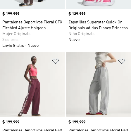
Precio
$ 199.999
Precio
$ 139.999
Pantalones Deportivos Floral GFX
Zapatillas Superstar Quick On
Firebird Ajuste Holgado
Originals adidas Disney Princess
Mujer Originals
Niño Originals
3 colores
Nuevo
Envío Gratis
Nuevo
Añadir a la lista de deseos
Añ
Precio
$ 199.999
Precio
$ 199.999
Pantalones Deportivos Floral GFX
Pantalones Deportivos Floral GFX