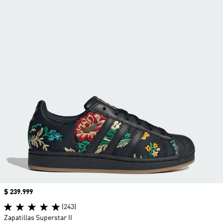
Precio
$ 239.999
(243)
Zapatillas Superstar II