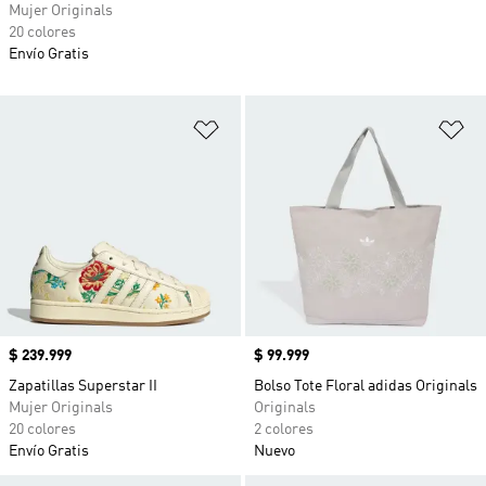
Mujer Originals
20 colores
Envío Gratis
Añadir a la lista de deseos
Añ
Precio
$ 239.999
Precio
$ 99.999
Zapatillas Superstar II
Bolso Tote Floral adidas Originals
Mujer Originals
Originals
20 colores
2 colores
Envío Gratis
Nuevo