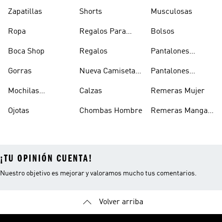
Zapatillas
Shorts
Musculosas
Ropa
Regalos Para
Bolsos
Hombres
Boca Shop
Regalos
Pantalones
Deportivos
Gorras
Nueva Camiseta
Pantalones
Hombre
De Argentina
Hombre
Mochilas
Calzas
Remeras Mujer
Escolares
Ojotas
Chombas Hombre
Remeras Manga
Larga Mujer
¡TU OPINIÓN CUENTA!
Nuestro objetivo es mejorar y valoramos mucho tus comentarios.
Volver arriba