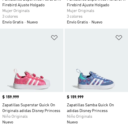
Firebird Ajuste Holgado
Firebird Ajuste Holgado
Mujer Originals
Mujer Originals
3 colores
3 colores
Envío Gratis
Nuevo
Envío Gratis
Nuevo
Añadir a la lista de deseos
Añ
Precio
$ 159.999
Precio
$ 159.999
Zapatillas Superstar Quick On
Zapatillas Samba Quick On
Originals adidas Disney Princess
adidas Disney Princess
Niño Originals
Niño Originals
Nuevo
Nuevo