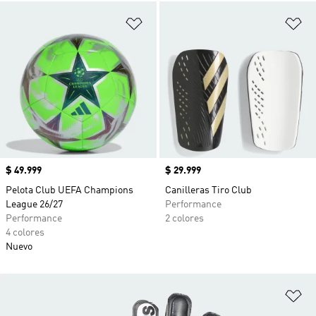
Añadir a la lista de deseos
Añ
Precio
$ 49.999
Precio
$ 29.999
Pelota Club UEFA Champions
Canilleras Tiro Club
League 26/27
Performance
Performance
2 colores
4 colores
Nuevo
Añ