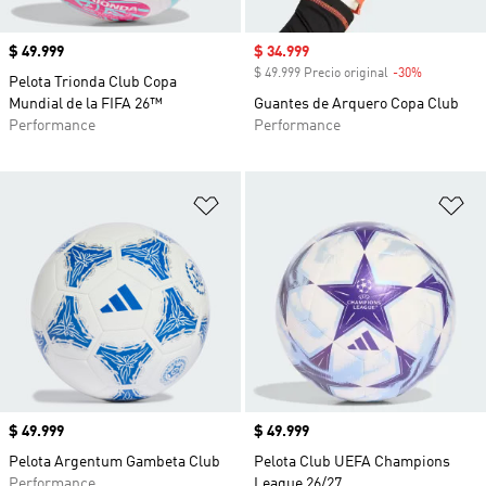
Precio
$ 49.999
Precio de venta
$ 34.999
$ 49.999 Precio original
-30%
Descuento
Pelota Trionda Club Copa
Mundial de la FIFA 26™
Guantes de Arquero Copa Club
Performance
Performance
Añadir a la lista de deseos
Añ
Precio
$ 49.999
Precio
$ 49.999
Pelota Argentum Gambeta Club
Pelota Club UEFA Champions
Performance
League 26/27