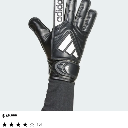
Precio
$ 69.999
(15)