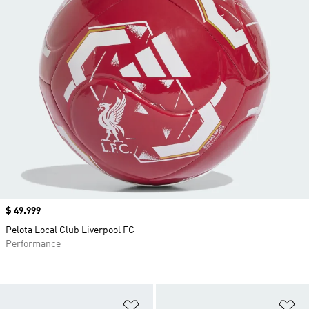
Precio
$ 49.999
Pelota Local Club Liverpool FC
Performance
Añadir a la lista de deseos
Añ