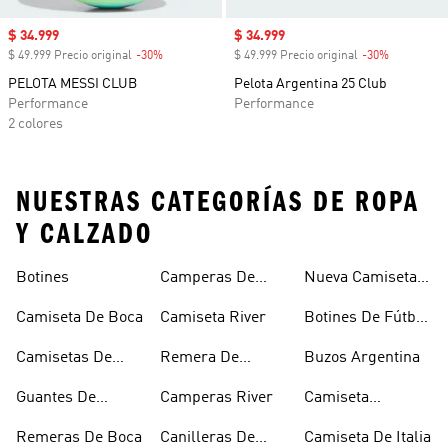
Precio de venta
$ 34.999
Precio de venta
$ 34.999
$ 49.999 Precio original
-30%
Descuento
$ 49.999 Precio original
-30%
Descuento
PELOTA MESSI CLUB
Pelota Argentina 25 Club
Performance
Performance
2 colores
NUESTRAS CATEGORÍAS DE ROPA
Y CALZADO
Botines
Camperas De
Nueva Camiseta
Boca
De Argentina
Camiseta De Boca
Camiseta River
Botines De Fútbol
5
Camisetas De
Remera De
Buzos Argentina
Fútbol
Argentina
Guantes De
Camperas River
Camiseta
Arquero
Alemania
Remeras De Boca
Canilleras De
Camiseta De Italia