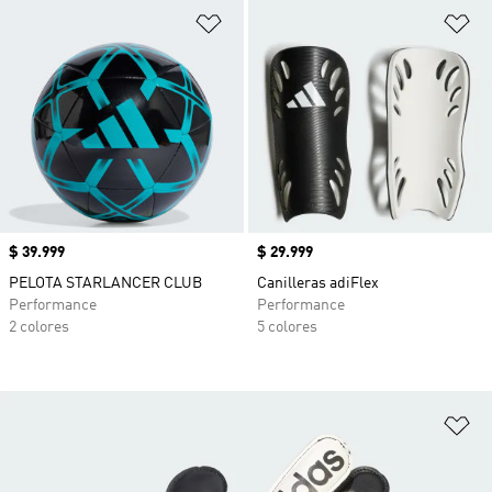
Añadir a la lista de deseos
Añ
Precio
$ 39.999
Precio
$ 29.999
PELOTA STARLANCER CLUB
Canilleras adiFlex
Performance
Performance
2 colores
5 colores
Añ