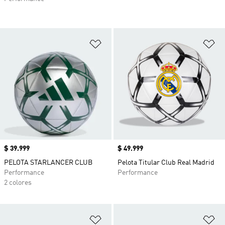
Añadir a la lista de deseos
Añ
Precio
$ 39.999
Precio
$ 49.999
PELOTA STARLANCER CLUB
Pelota Titular Club Real Madrid
Performance
Performance
2 colores
Añadir a la lista de deseos
Añ