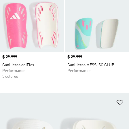
Precio
$ 29.999
Precio
$ 29.999
Canilleras adiFlex
Canilleras MESSI SG CLUB
Performance
Performance
5 colores
Añ