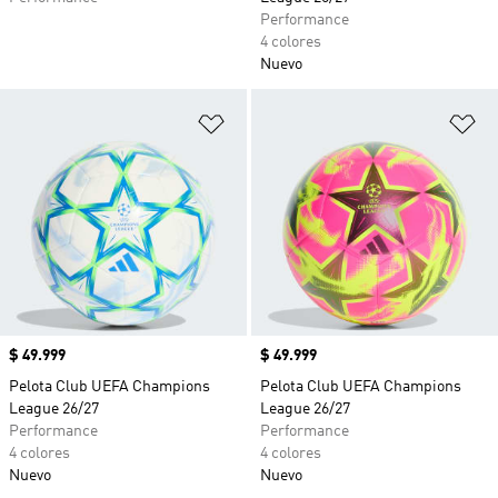
Performance
4 colores
Nuevo
Añadir a la lista de deseos
Añ
Precio
$ 49.999
Precio
$ 49.999
Pelota Club UEFA Champions
Pelota Club UEFA Champions
League 26/27
League 26/27
Performance
Performance
4 colores
4 colores
Nuevo
Nuevo