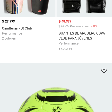
Precio
$ 29.999
Precio de venta
$ 48.999
$ 69.999 Precio original
-30%
Descuento
Canilleras F50 Club
Performance
GUANTES DE ARQUERO COPA
2 colores
CLUB PARA JÓVENES
Performance
2 colores
Añ