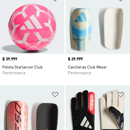
Precio
$ 39.999
Precio
$ 29.999
Pelota Starlancer Club
Canilleras Club Messi
Performance
Performance
Añadir a la lista de deseos
Añ