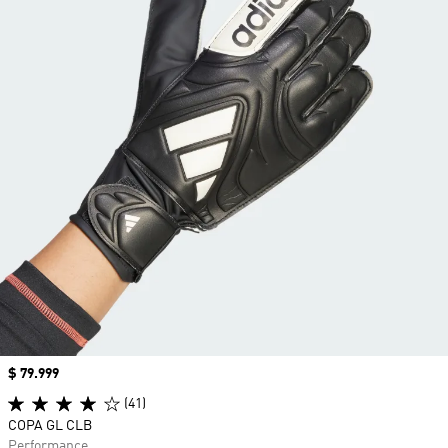
Precio
$ 79.999
(41)
COPA GL CLB
Performance