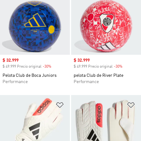
Precio de venta
$ 32.999
Precio de venta
$ 32.999
$ 49.999 Precio original
-30%
Descuento
$ 49.999 Precio original
-30%
Descuento
Pelota Club de Boca Juniors
pelota Club de River Plate
Performance
Performance
Añadir a la lista de deseos
Añ