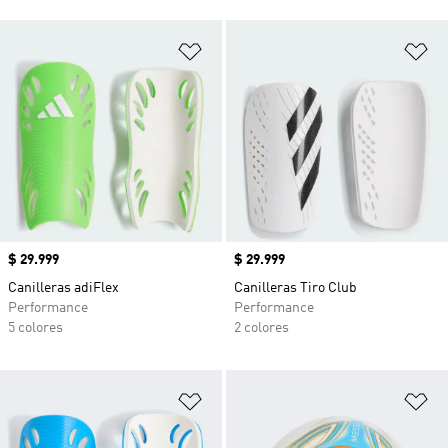
Añadir a la lista de deseos
Añ
Precio
$ 29.999
Precio
$ 29.999
Canilleras adiFlex
Canilleras Tiro Club
Performance
Performance
5 colores
2 colores
Añadir a la lista de deseos
Añ