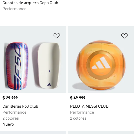
Guantes de arquero Copa Club
Performance
Añadir a la lista de deseos
Añ
Precio
$ 29.999
Precio
$ 49.999
Canilleras F50 Club
PELOTA MESSI CLUB
Performance
Performance
2 colores
2 colores
Nuevo