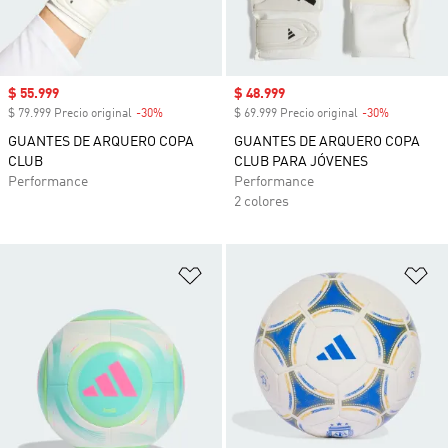
Precio de venta
$ 55.999
Precio de venta
$ 48.999
$ 79.999 Precio original
-30%
Descuento
$ 69.999 Precio original
-30%
Descuento
GUANTES DE ARQUERO COPA
GUANTES DE ARQUERO COPA
CLUB
CLUB PARA JÓVENES
Performance
Performance
2 colores
Añadir a la lista de deseos
Añ