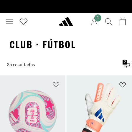
1
CLUB · FÚTBOL
2
35 resultados
Añadir a la lista de deseos
Añ