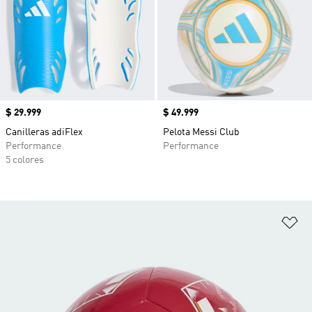
Precio
$ 29.999
Precio
$ 49.999
Canilleras adiFlex
Pelota Messi Club
Performance
Performance
5 colores
Añ