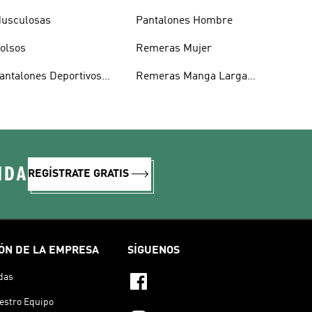
usculosas
Pantalones Hombre
olsos
Remeras Mujer
antalones Deportivos
Remeras Manga Larga
ombre
Mujer
IDA
REGÍSTRATE GRATIS
ÓN DE LA EMPRESA
SÍGUENOS
das
estro Equipo