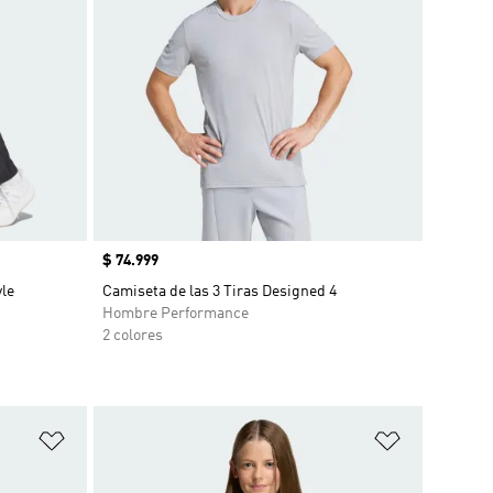
Precio
$ 74.999
yle
Camiseta de las 3 Tiras Designed 4
Hombre Performance
2 colores
Añadir a la lista de deseos
Añadir a la