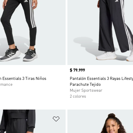
Precio
$ 79.999
n Essentials 3 Tiras Niños
Pantalón Essentials 3 Rayas Lifest
rmance
Parachute Tejido
Mujer Sportswear
2 colores
sta de deseos
Añadir a la lista de deseos