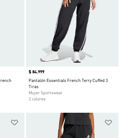
Precio
$ 84.999
French
Pantalón Essentials French Terry Cuffed 3
Tiras
Mujer Sportswear
2 colores
Añadir a la lista de deseos
Añadir a la