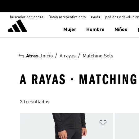
buscador de tiendas
Botón arrepentimiento
ayuda
pedidos y devolucio
Mujer
Hombre
Niños
Atrás
Inicio
A rayas
Matching Sets
A RAYAS · MATCHING
20 resultados
Añadir a la li