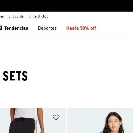
nes
gift cards
unite al club
🩰 Tendencias
Deportes
Hasta 50% off
 SETS
sta de deseos
Añadir a la lista de deseos