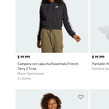
Precio
$ 99.999
Precio
$ 99.999
Campera con capucha Essentials French
Pantalón Ho
Terry 3 Tiras
Hombre Sp
Mujer Sportswear
2 colores
Añadir a la li