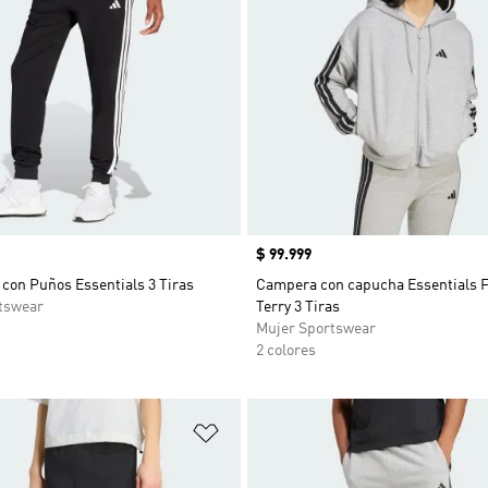
Precio
$ 99.999
con Puños Essentials 3 Tiras
Campera con capucha Essentials 
tswear
Terry 3 Tiras
Mujer Sportswear
2 colores
sta de deseos
Añadir a la lista de deseos