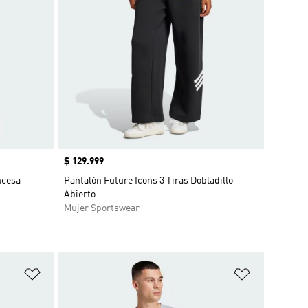
Precio
$ 129.999
ncesa
Pantalón Future Icons 3 Tiras Dobladillo
Abierto
Mujer Sportswear
Añadir a la lista de deseos
Añadir a la