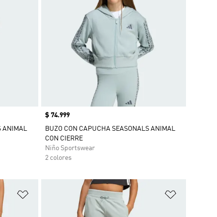
Precio
$ 74.999
 ANIMAL
BUZO CON CAPUCHA SEASONALS ANIMAL
CON CIERRE
Niño Sportswear
2 colores
Añadir a la lista de deseos
Añadir a la