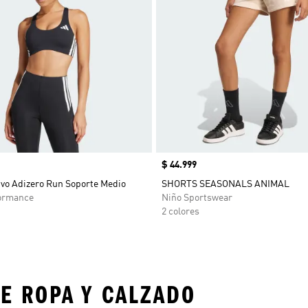
Precio
$ 44.999
ivo Adizero Run Soporte Medio
SHORTS SEASONALS ANIMAL
ormance
Niño Sportswear
2 colores
E ROPA Y CALZADO