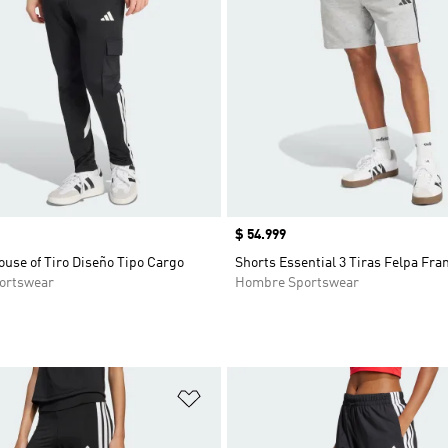
Precio
$ 54.999
use of Tiro Diseño Tipo Cargo
Shorts Essential 3 Tiras Felpa Fra
ortswear
Hombre Sportswear
sta de deseos
Añadir a la lista de deseos