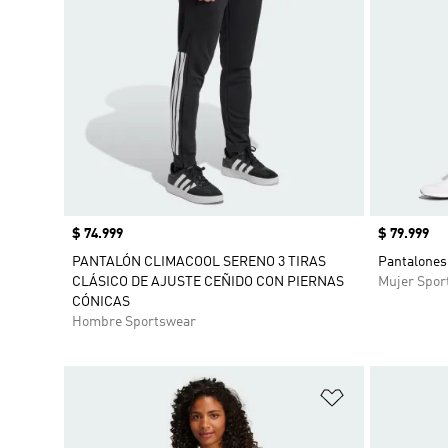
Precio
$ 74.999
Precio
$ 79.999
PANTALÓN CLIMACOOL SERENO 3 TIRAS
Pantalones 
CLÁSICO DE AJUSTE CEÑIDO CON PIERNAS
Mujer Spor
CÓNICAS
Hombre Sportswear
Añadir a la li