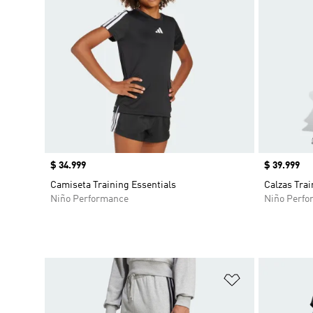
Precio
$ 34.999
Precio
$ 39.999
Camiseta Training Essentials
Calzas Trai
Niño Performance
Niño Perfo
Añadir a la li