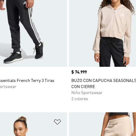
Precio
$ 74.999
sentials French Terry 3 Tiras
BUZO CON CAPUCHA SEASONALS
ortswear
CON CIERRE
Niño Sportswear
2 colores
sta de deseos
Añadir a la lista de deseos