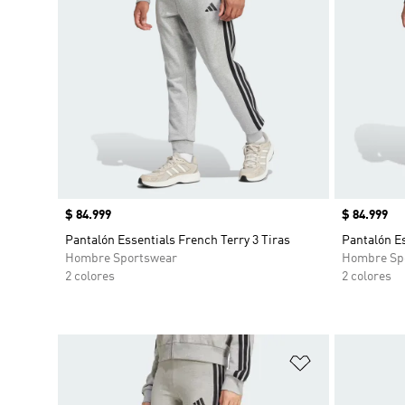
Precio
$ 84.999
Precio
$ 84.999
Pantalón Essentials French Terry 3 Tiras
Pantalón Es
Hombre Sportswear
Hombre Sp
2 colores
2 colores
Añadir a la li