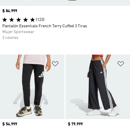
Precio
$ 84.999
(123)
Pantalón Essentials French Terry Cuffed 3 Tiras
Mujer Sportswear
2 colores
Añadir a la lista de deseos
Añ
Precio
$ 54.999
Precio
$ 79.999