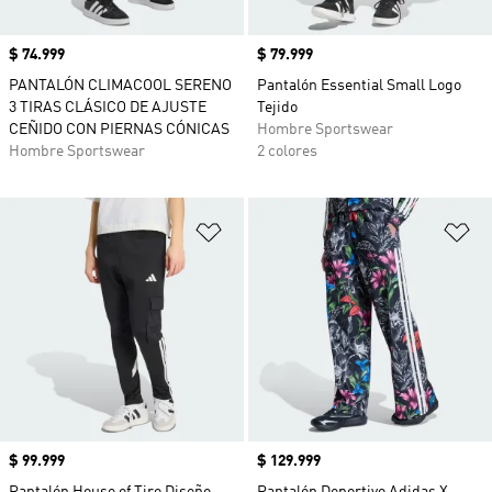
Precio
$ 74.999
Precio
$ 79.999
PANTALÓN CLIMACOOL SERENO
Pantalón Essential Small Logo
3 TIRAS CLÁSICO DE AJUSTE
Tejido
CEÑIDO CON PIERNAS CÓNICAS
Hombre Sportswear
Hombre Sportswear
2 colores
Añadir a la lista de deseos
Añ
Precio
$ 99.999
Precio
$ 129.999