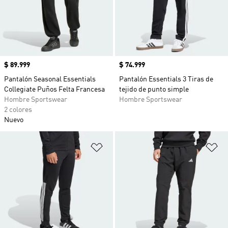
Precio
$ 89.999
Precio
$ 74.999
Pantalón Seasonal Essentials
Pantalón Essentials 3 Tiras de
Collegiate Puños Felta Francesa
tejido de punto simple
Hombre Sportswear
Hombre Sportswear
2 colores
Nuevo
Añadir a la lista de deseos
Añ