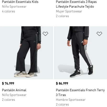
Pantalón Essentials Kids
Pantalón Essentials 3 Rayas
Niño Sportswear
Lifestyle Parachute Tejido
4 colores
Mujer Sportswear
2 colores
Añadir a la lista de deseos
Añ
Precio
$ 74.999
Precio
$ 84.999
Pantalón Animal
Pantalón Essentials French Terry
Niño Sportswear
3 Tiras
2 colores
Hombre Sportswear
2 colores