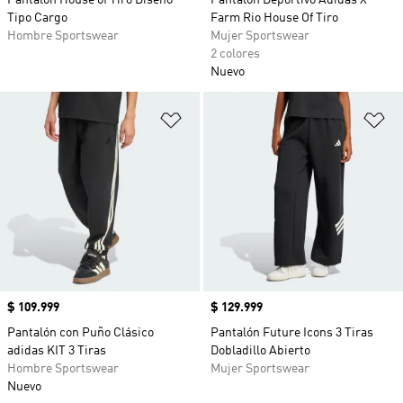
Pantalón House of Tiro Diseño
Pantalón Deportivo Adidas X
Tipo Cargo
Farm Rio House Of Tiro
Hombre Sportswear
Mujer Sportswear
2 colores
Nuevo
Añadir a la lista de deseos
Añ
Precio
$ 109.999
Precio
$ 129.999
Pantalón con Puño Clásico
Pantalón Future Icons 3 Tiras
adidas KIT 3 Tiras
Dobladillo Abierto
Hombre Sportswear
Mujer Sportswear
Nuevo