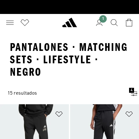
1
PANTALONES · MATCHING
SETS · LIFESTYLE ·
NEGRO
4
15 resultados
Añadir a la lista de deseos
Añ