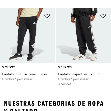
Añadir a la lista de deseos
Añ
Precio
$ 99.999
Precio
$ 109.999
Pantalón Future Icons 3 Tiras
Pantalón deportivo Stadium
Hombre Sportswear
Hombre Sportswear
3 colores
NUESTRAS CATEGORÍAS DE ROPA