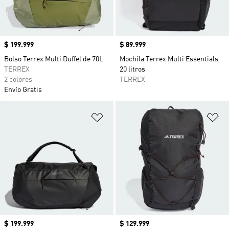
Precio
$ 199.999
Precio
$ 89.999
Bolso Terrex Multi Duffel de 70L
Mochila Terrex Multi Essentials
TERREX
20 litros
2 colores
TERREX
Envío Gratis
Añadir a la lista de deseos
Añ
Precio
$ 199.999
Precio
$ 129.999