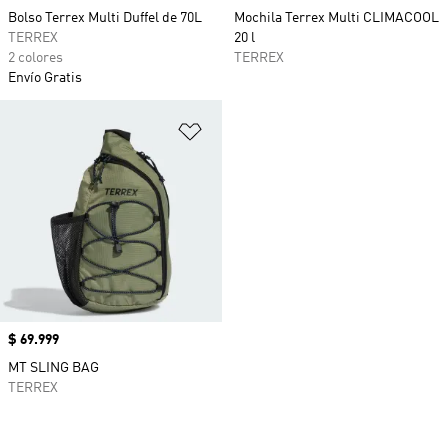
Bolso Terrex Multi Duffel de 70L
Mochila Terrex Multi CLIMACOOL
TERREX
20 l
2 colores
TERREX
Envío Gratis
Añadir a la lista de deseos
Precio
$ 69.999
MT SLING BAG
TERREX