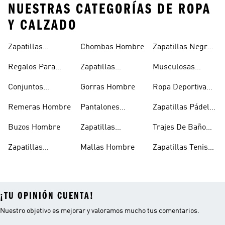
NUESTRAS CATEGORÍAS DE ROPA
Y CALZADO
Zapatillas
Chombas Hombre
Zapatillas Negras
Hombre
Hombre
Hombre
Regalos Para
Zapatillas
Musculosas
Hombres
Blancas Hombre
Hombre
Conjuntos
Gorras Hombre
Ropa Deportiva
Deportivos
Hombre
Remeras Hombre
Pantalones
Zapatillas Pádel
Hombre
Deportivos
Hombre
Buzos Hombre
Zapatillas
Trajes De Baño
Hombre
Trekking Hombre
Hombre
Zapatillas
Mallas Hombre
Zapatillas Tenis
Deportivas
Hombre
¡TU OPINIÓN CUENTA!
Nuestro objetivo es mejorar y valoramos mucho tus comentarios.