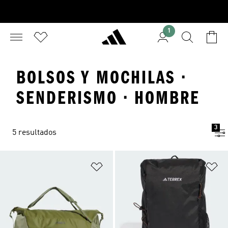
1
BOLSOS Y MOCHILAS ·
SENDERISMO · HOMBRE
3
5 resultados
Añadir a la lista de deseos
Añ