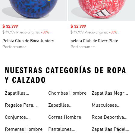
Precio de venta
$ 32.999
Precio de venta
$ 32.999
$ 49.999 Precio original
-30%
Descuento
$ 49.999 Precio original
-30%
Descuento
Pelota Club de Boca Juniors
pelota Club de River Plate
Performance
Performance
NUESTRAS CATEGORÍAS DE ROPA
Y CALZADO
Zapatillas
Chombas Hombre
Zapatillas Negras
Hombre
Hombre
Hombre
Regalos Para
Zapatillas
Musculosas
Hombres
Blancas Hombre
Hombre
Conjuntos
Gorras Hombre
Ropa Deportiva
Deportivos
Hombre
Remeras Hombre
Pantalones
Zapatillas Pádel
Hombre