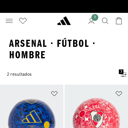
1
ARSENAL · FÚTBOL ·
HOMBRE
3
2 resultados
Añadir a la lista de deseos
Añ