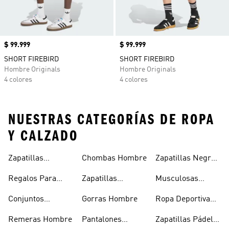
Precio
$ 99.999
Precio
$ 99.999
SHORT FIREBIRD
SHORT FIREBIRD
Hombre Originals
Hombre Originals
4 colores
4 colores
NUESTRAS CATEGORÍAS DE ROPA
Y CALZADO
Zapatillas
Chombas Hombre
Zapatillas Negras
Hombre
Hombre
Hombre
Regalos Para
Zapatillas
Musculosas
Hombres
Blancas Hombre
Hombre
Conjuntos
Gorras Hombre
Ropa Deportiva
Deportivos
Hombre
Remeras Hombre
Pantalones
Zapatillas Pádel
Hombre