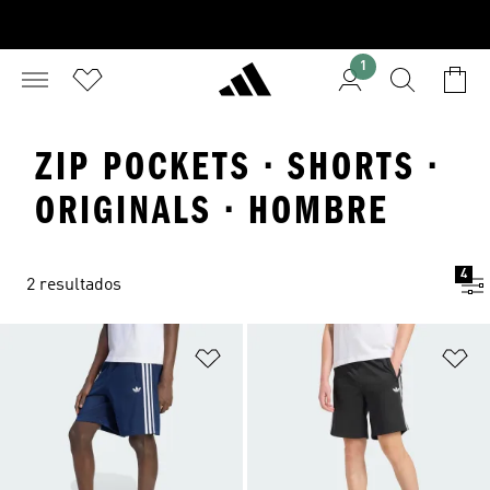
1
ZIP POCKETS · SHORTS ·
ORIGINALS · HOMBRE
4
2 resultados
Añadir a la lista de deseos
Añ