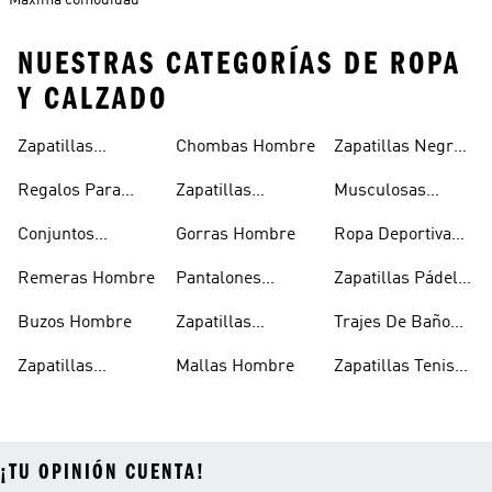
Maxima comodidad
NUESTRAS CATEGORÍAS DE ROPA
Y CALZADO
Zapatillas
Chombas Hombre
Zapatillas Negras
Hombre
Hombre
Hombre
Regalos Para
Zapatillas
Musculosas
Hombres
Blancas Hombre
Hombre
Conjuntos
Gorras Hombre
Ropa Deportiva
Deportivos
Hombre
Remeras Hombre
Pantalones
Zapatillas Pádel
Hombre
Deportivos
Hombre
Buzos Hombre
Zapatillas
Trajes De Baño
Hombre
Trekking Hombre
Hombre
Zapatillas
Mallas Hombre
Zapatillas Tenis
Deportivas
Hombre
¡TU OPINIÓN CUENTA!