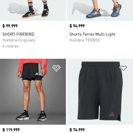
Precio
$ 99.999
Precio
$ 94.999
SHORT FIREBIRD
Shorts Terrex Multi Light
Hombre Originals
Hombre TERREX
4 colores
Añadir a la lista de deseos
Añ
Precio
$ 119.999
Precio
$ 74.999