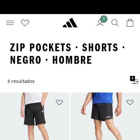
1
ZIP POCKETS · SHORTS ·
NEGRO · HOMBRE
4
6 resultados
Añadir a la lista de deseos
Añ