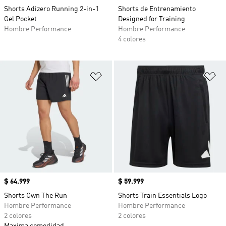
Shorts Adizero Running 2-in-1
Shorts de Entrenamiento
Gel Pocket
Designed for Training
Hombre Performance
Hombre Performance
4 colores
Añadir a la lista de deseos
Añ
Precio
$ 64.999
Precio
$ 59.999
Shorts Own The Run
Shorts Train Essentials Logo
Hombre Performance
Hombre Performance
2 colores
2 colores