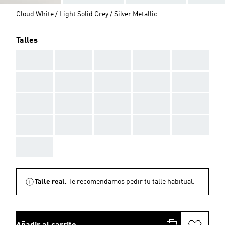
Cloud White / Light Solid Grey / Silver Metallic
Talles
AAA
AAA
AAA
AAA
AAA
AAA
AAA
AAA
AAA
AAA
AAA
AAA
AAA
AAA
AAA
AAA
AAA
AAA
AAA
AAA
AAA
Talle real.
Te recomendamos pedir tu talle habitual.