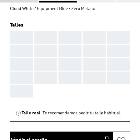
Cloud White / Equipment Blue / Zero Metalic
Talles
AAA
AAA
AAA
AAA
AAA
AAA
AAA
AAA
AAA
AAA
AAA
AAA
AAA
AAA
AAA
AAA
AAA
AAA
AAA
AAA
AAA
Talle real.
Te recomendamos pedir tu talle habitual.