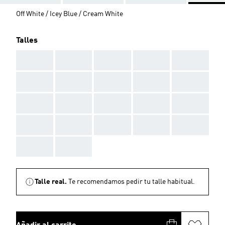
Off White / Icey Blue / Cream White
Talles
AAA
AAA
AAA
AAA
AAA
AAA
AAA
AAA
AAA
AAA
AAA
AAA
AAA
AAA
AAA
AAA
AAA
AAA
AAA
AAA
AAA
AAA
Talle real.
Te recomendamos pedir tu talle habitual.