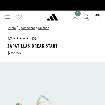
1
/
/
Inicio
Sportswear
Calzado
4.7
(356)
ZAPATILLAS BREAK START
Precio
$ 99.999