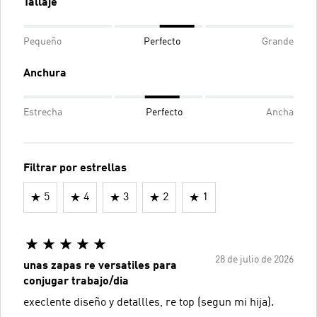
Tallaje
Pequeño
Perfecto
Grande
Anchura
Estrecha
Perfecto
Ancha
Filtrar por estrellas
5
4
3
2
1
28 de julio de 2026
unas zapas re versatiles para
conjugar trabajo/dia
execlente diseño y detallles, re top (segun mi hija).