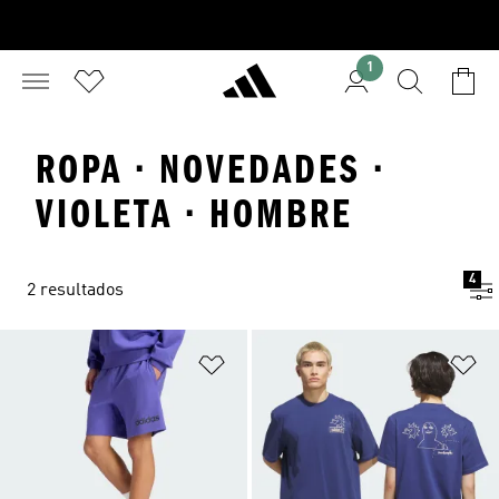
1
ROPA · NOVEDADES ·
VIOLETA · HOMBRE
4
2 resultados
Añadir a la lista de deseos
Añ