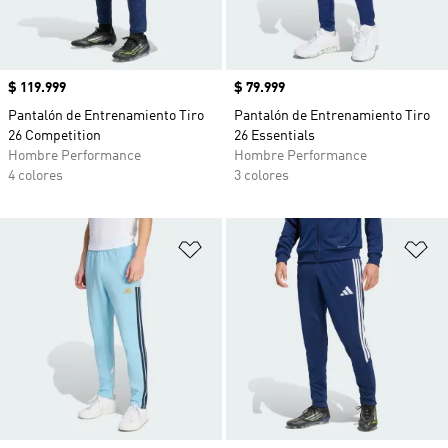
Precio
$ 119.999
Precio
$ 79.999
Pantalón de Entrenamiento Tiro
Pantalón de Entrenamiento Tiro
26 Competition
26 Essentials
Hombre Performance
Hombre Performance
4 colores
3 colores
Añadir a la lista de deseos
Añ