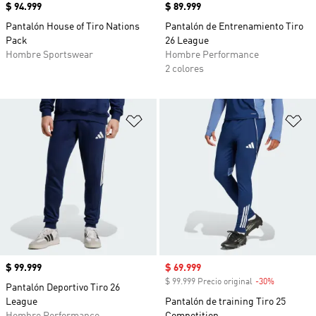
Precio
$ 94.999
Precio
$ 89.999
Pantalón House of Tiro Nations
Pantalón de Entrenamiento Tiro
Pack
26 League
Hombre Sportswear
Hombre Performance
2 colores
Añadir a la lista de deseos
Añ
Precio
$ 99.999
Precio de venta
$ 69.999
$ 99.999 Precio original
-30%
Descuento
Pantalón Deportivo Tiro 26
League
Pantalón de training Tiro 25