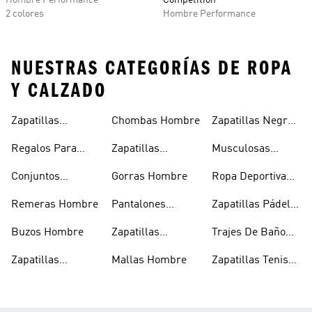
Hombre Performance
Competition
2 colores
Hombre Performance
NUESTRAS CATEGORÍAS DE ROPA
Y CALZADO
Zapatillas
Chombas Hombre
Zapatillas Negras
Hombre
Hombre
Hombre
Regalos Para
Zapatillas
Musculosas
Hombres
Blancas Hombre
Hombre
Conjuntos
Gorras Hombre
Ropa Deportiva
Deportivos
Hombre
Remeras Hombre
Pantalones
Zapatillas Pádel
Hombre
Deportivos
Hombre
Buzos Hombre
Zapatillas
Trajes De Baño
Hombre
Trekking Hombre
Hombre
Zapatillas
Mallas Hombre
Zapatillas Tenis
Deportivas
Hombre