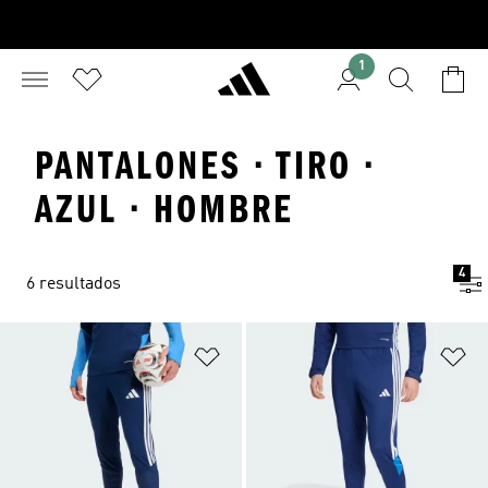
1
PANTALONES · TIRO ·
AZUL · HOMBRE
4
6 resultados
Añadir a la lista de deseos
Añ