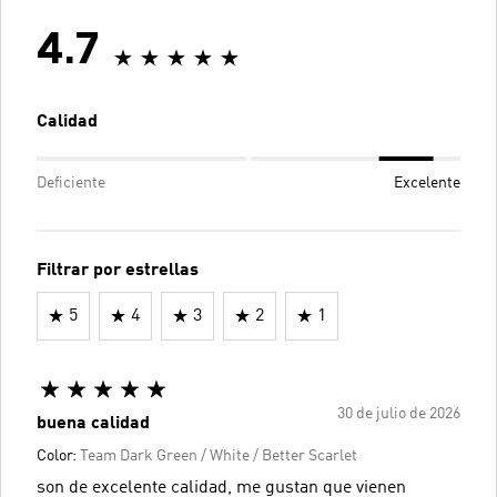
4.7
Calidad
Deficiente
Excelente
Filtrar por estrellas
5
4
3
2
1
30 de julio de 2026
buena calidad
Color:
Team Dark Green / White / Better Scarlet
son de excelente calidad, me gustan que vienen