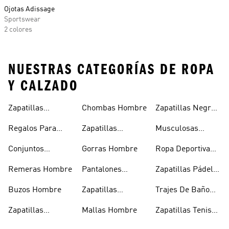
Ojotas Adissage
Sportswear
2 colores
NUESTRAS CATEGORÍAS DE ROPA
Y CALZADO
Zapatillas
Chombas Hombre
Zapatillas Negras
Hombre
Hombre
Hombre
Regalos Para
Zapatillas
Musculosas
Hombres
Blancas Hombre
Hombre
Conjuntos
Gorras Hombre
Ropa Deportiva
Deportivos
Hombre
Remeras Hombre
Pantalones
Zapatillas Pádel
Hombre
Deportivos
Hombre
Buzos Hombre
Zapatillas
Trajes De Baño
Hombre
Trekking Hombre
Hombre
Zapatillas
Mallas Hombre
Zapatillas Tenis
Deportivas
Hombre