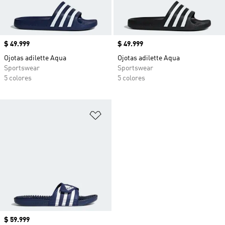
Precio
$ 49.999
Precio
$ 49.999
Ojotas adilette Aqua
Ojotas adilette Aqua
Sportswear
Sportswear
5 colores
5 colores
Añadir a la lista de deseos
Precio
$ 59.999