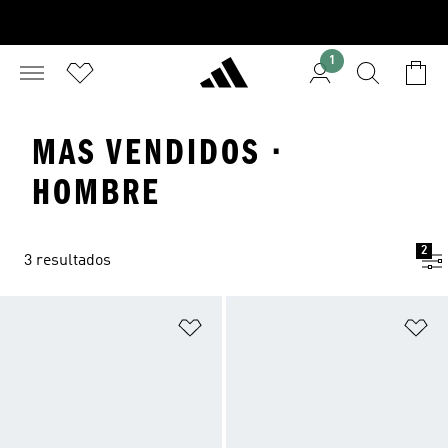
1
MAS VENDIDOS ·
HOMBRE
2
3 resultados
Añadir a la lista de deseos
Añ