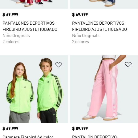
Precio
$ 69.999
Precio
$ 69.999
PANTALONES DEPORTIVOS
PANTALONES DEPORTIVOS
FIREBIRD AJUSTE HOLGADO
FIREBIRD AJUSTE HOLGADO
Niño Originals
Niño Originals
2 colores
2 colores
Añadir a la lista de deseos
Añ
Precio
$ 69.999
Precio
$ 89.999
Campera Firebird Adicolor
PANTALÓN DEPORTIVO