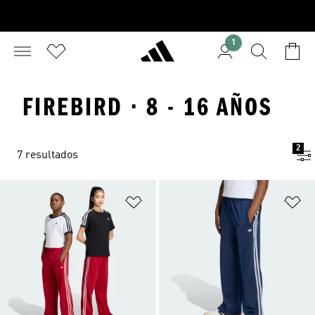
1
FIREBIRD · 8 - 16 AÑOS
2
7 resultados
Añadir a la lista de deseos
Añ