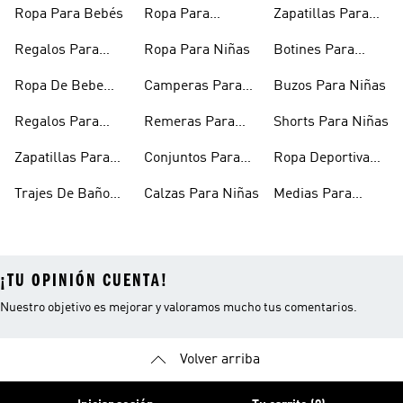
Ropa Para Bebés
Ropa Para
Zapatillas Para
Adolescentes
Adolescentes
Regalos Para
Ropa Para Niñas
Botines Para
Bebés
Niñas
Ropa De Bebe
Camperas Para
Buzos Para Niñas
Recién Nacido
Niñas
Regalos Para
Remeras Para
Shorts Para Niñas
Niñas
Niñas
Zapatillas Para
Conjuntos Para
Ropa Deportiva
Bebés
Niñas
Para Niñas
Trajes De Baño
Calzas Para Niñas
Medias Para
Niñas
Niñas
¡TU OPINIÓN CUENTA!
Nuestro objetivo es mejorar y valoramos mucho tus comentarios.
Volver arriba