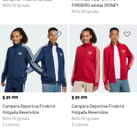
Niño Originals
FIREBIRD adidas DISNEY
Niño Originals
Añadir a la lista de deseos
Añ
Precio
$ 89.999
Precio
$ 89.999
Campera Deportiva Firebird
Campera Deportiva Firebird
Holgada Reversible
Holgada Reversible
Niño Originals
Niño Originals
2 colores
2 colores