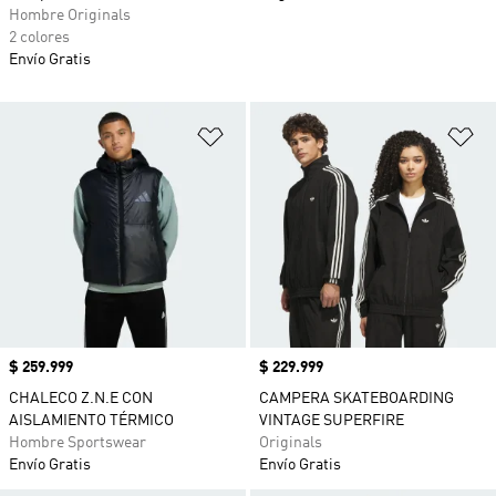
Hombre Originals
2 colores
Envío Gratis
Añadir a la lista de deseos
Añ
Precio
$ 259.999
Precio
$ 229.999
CHALECO Z.N.E CON
CAMPERA SKATEBOARDING
AISLAMIENTO TÉRMICO
VINTAGE SUPERFIRE
Hombre Sportswear
Originals
Envío Gratis
Envío Gratis