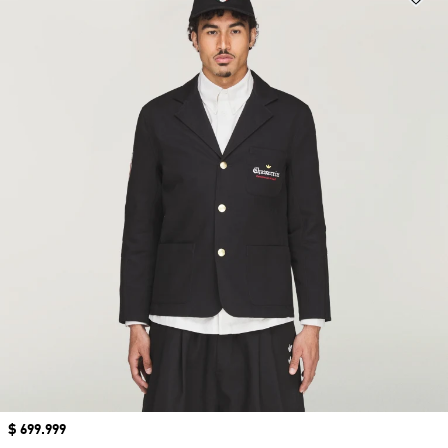
Precio
$ 699.999