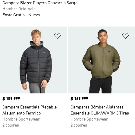
Campera Blazer Players Chavarria Sarga
Hombre Originals
Envío Gratis
Nuevo
Añadir a la lista de deseos
Añ
Precio
$ 159.999
Precio
$ 169.999
Campera Essentials Plegable
Camperas Bómber Aislantes
Aislamiento Térmico
Essentials CLIMAWARM 3 Tiras
Hombre Sportswear
Hombre Sportswear
2 colores
2 colores