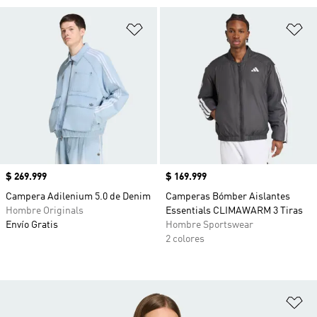
Añadir a la lista de deseos
Añ
Precio
$ 269.999
Precio
$ 169.999
Campera Adilenium 5.0 de Denim
Camperas Bómber Aislantes
Hombre Originals
Essentials CLIMAWARM 3 Tiras
Envío Gratis
Hombre Sportswear
2 colores
Añ