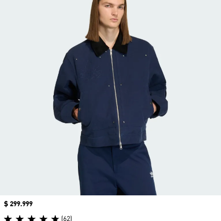
Precio
$ 299.999
(62)