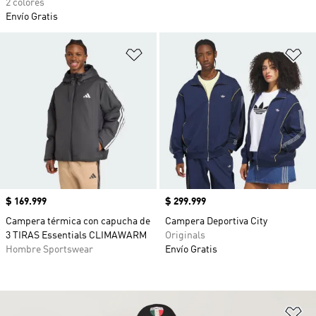
2 colores
Envío Gratis
Añadir a la lista de deseos
Añ
Precio
$ 169.999
Precio
$ 299.999
Campera térmica con capucha de
Campera Deportiva City
3 TIRAS Essentials CLIMAWARM
Originals
Hombre Sportswear
Envío Gratis
Añ