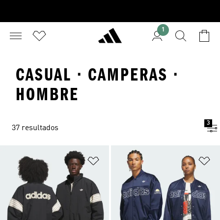
1
CASUAL · CAMPERAS ·
HOMBRE
3
37 resultados
Añadir a la lista de deseos
Añ