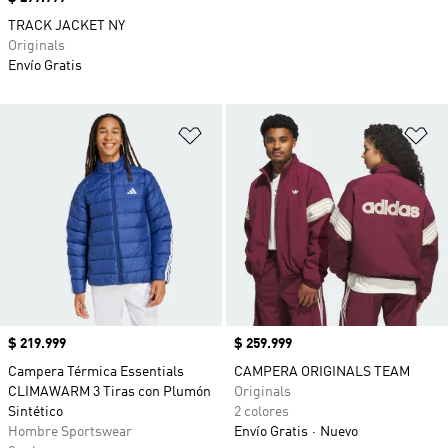
TRACK JACKET NY
Originals
Envío Gratis
Añadir a la lista de deseos
Añ
Precio
$ 219.999
Precio
$ 259.999
Campera Térmica Essentials
CAMPERA ORIGINALS TEAM
CLIMAWARM 3 Tiras con Plumón
Originals
Sintético
2 colores
Hombre Sportswear
Envío Gratis
Nuevo