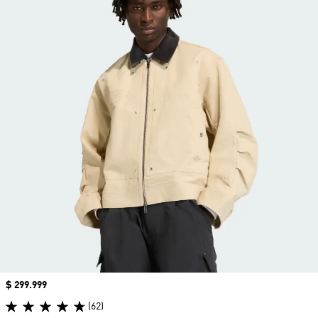
Precio
$ 299.999
(62)