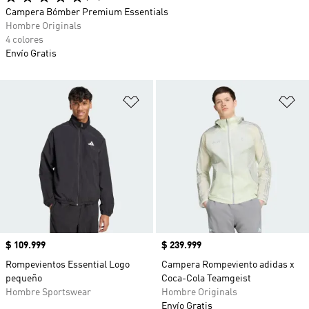
Campera Bómber Premium Essentials
Hombre Originals
4 colores
Envío Gratis
Añadir a la lista de deseos
Añ
Precio
$ 109.999
Precio
$ 239.999
Rompevientos Essential Logo
Campera Rompeviento adidas x
pequeño
Coca-Cola Teamgeist
Hombre Sportswear
Hombre Originals
Envío Gratis