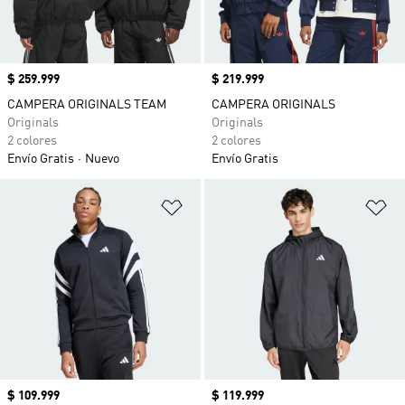
Precio
$ 259.999
Precio
$ 219.999
CAMPERA ORIGINALS TEAM
CAMPERA ORIGINALS
Originals
Originals
2 colores
2 colores
Envío Gratis
Nuevo
Envío Gratis
Añadir a la lista de deseos
Añ
Precio
$ 109.999
Precio
$ 119.999