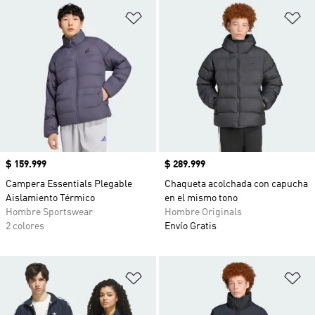
Añadir a la lista de deseos
Añ
Precio
$ 159.999
Precio
$ 289.999
Campera Essentials Plegable
Chaqueta acolchada con capucha
Aislamiento Térmico
en el mismo tono
Hombre Sportswear
Hombre Originals
2 colores
Envío Gratis
Añadir a la lista de deseos
Añ