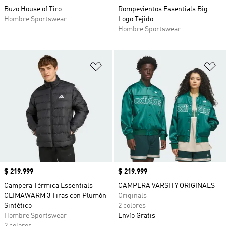
Buzo House of Tiro
Rompevientos Essentials Big
Hombre Sportswear
Logo Tejido
Hombre Sportswear
Añadir a la lista de deseos
Añ
Precio
$ 219.999
Precio
$ 219.999
Campera Térmica Essentials
CAMPERA VARSITY ORIGINALS
CLIMAWARM 3 Tiras con Plumón
Originals
Sintético
2 colores
Hombre Sportswear
Envío Gratis