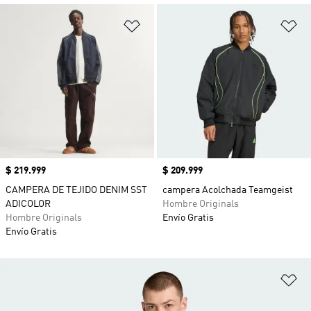
Añadir a la lista de deseos
Añ
Precio
$ 219.999
Precio
$ 209.999
CAMPERA DE TEJIDO DENIM SST
campera Acolchada Teamgeist
ADICOLOR
Hombre Originals
Hombre Originals
Envío Gratis
Envío Gratis
Añ