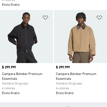
2 colores
Envío Gratis
Añadir a la lista de deseos
Añ
Precio
$ 299.999
Precio
$ 299.999
Campera Bómber Premium
Campera Bómber Premium
Essentials
Essentials
Hombre Originals
Hombre Originals
4 colores
4 colores
Envío Gratis
Envío Gratis