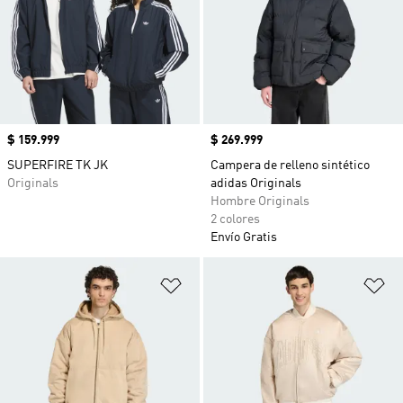
Precio
$ 159.999
Precio
$ 269.999
SUPERFIRE TK JK
Campera de relleno sintético
Originals
adidas Originals
Hombre Originals
2 colores
Envío Gratis
Añadir a la lista de deseos
Añ