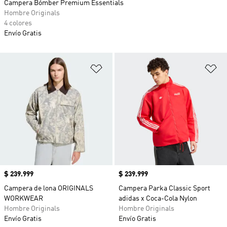
Campera Bómber Premium Essentials
Hombre Originals
4 colores
Envío Gratis
Añadir a la lista de deseos
Añ
Precio
$ 239.999
Precio
$ 239.999
Campera de lona ORIGINALS
Campera Parka Classic Sport
WORKWEAR
adidas x Coca-Cola Nylon
Hombre Originals
Hombre Originals
Envío Gratis
Envío Gratis