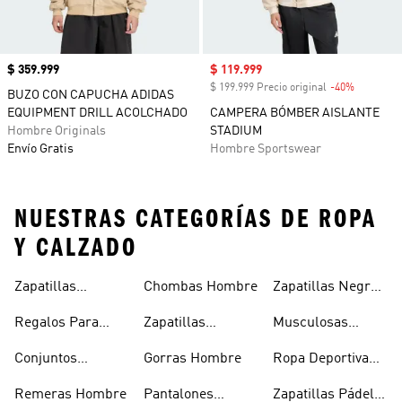
Precio
$ 359.999
Precio de venta
$ 119.999
$ 199.999 Precio original
-40%
Descuent
BUZO CON CAPUCHA ADIDAS
EQUIPMENT DRILL ACOLCHADO
CAMPERA BÓMBER AISLANTE
Hombre Originals
STADIUM
Envío Gratis
Hombre Sportswear
NUESTRAS CATEGORÍAS DE ROPA
Y CALZADO
Zapatillas
Chombas Hombre
Zapatillas Negras
Hombre
Hombre
Hombre
Regalos Para
Zapatillas
Musculosas
Hombres
Blancas Hombre
Hombre
Conjuntos
Gorras Hombre
Ropa Deportiva
Deportivos
Hombre
Remeras Hombre
Pantalones
Zapatillas Pádel