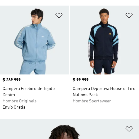
Añadir a la lista de deseos
Añ
Precio
$ 269.999
Precio
$ 99.999
Campera Firebird de Tejido
Campera Deportiva House of Tiro
Denim
Nations Pack
Hombre Originals
Hombre Sportswear
Envío Gratis
Añ