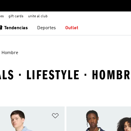
nes
gift cards
unite al club
🩰 Tendencias
Deportes
Outlet
Hombre
LS · LIFESTYLE · HOMB
sta de deseos
Añadir a la lista de deseos