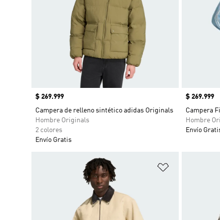
Precio
$ 269.999
Precio
$ 269.999
Campera de relleno sintético adidas Originals
Campera Fi
Hombre Originals
Hombre Ori
2 colores
Envío Grati
Envío Gratis
Añadir a la li