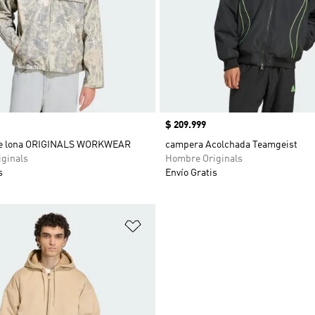
Precio
$ 209.999
e lona ORIGINALS WORKWEAR
campera Acolchada Teamgeist
ginals
Hombre Originals
s
Envío Gratis
sta de deseos
Añadir a la lista de deseos