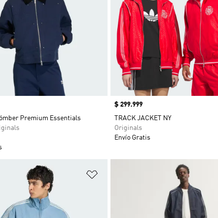
Precio
$ 299.999
ómber Premium Essentials
TRACK JACKET NY
ginals
Originals
Envío Gratis
s
sta de deseos
Añadir a la lista de deseos