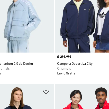
Precio
$ 299.999
ilenium 5.0 de Denim
Campera Deportiva City
ginals
Originals
s
Envío Gratis
sta de deseos
Añadir a la lista de deseos