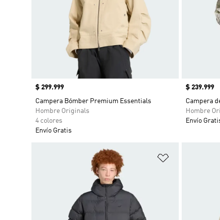
Precio
$ 299.999
Precio
$ 239.999
Campera Bómber Premium Essentials
Campera d
Hombre Originals
Hombre Ori
4 colores
Envío Grati
Envío Gratis
Añadir a la li