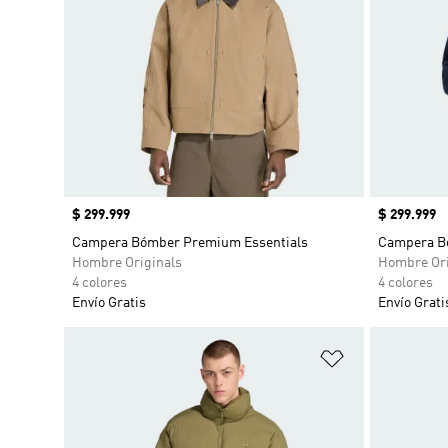
Precio
$ 299.999
Precio
$ 299.999
Campera Bómber Premium Essentials
Campera B
Hombre Originals
Hombre Ori
4 colores
4 colores
Envío Gratis
Envío Grati
Añadir a la li