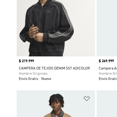
Precio
$ 219.999
Precio
$ 269.999
CAMPERA DE TEJIDO DENIM SST ADICOLOR
Campera Ad
Hombre Originals
Hombre Ori
Envío Gratis
Nuevo
Envío Grati
Añadir a la li