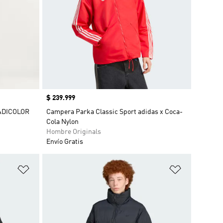
Precio
$ 239.999
ADICOLOR
Campera Parka Classic Sport adidas x Coca-
Cola Nylon
Hombre Originals
Envío Gratis
Añadir a la lista de deseos
Añadir a la