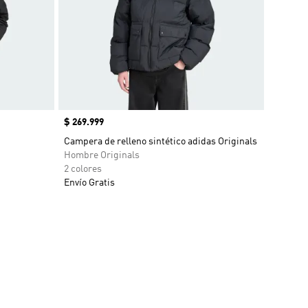
Precio
$ 269.999
Campera de relleno sintético adidas Originals
Hombre Originals
2 colores
Envío Gratis