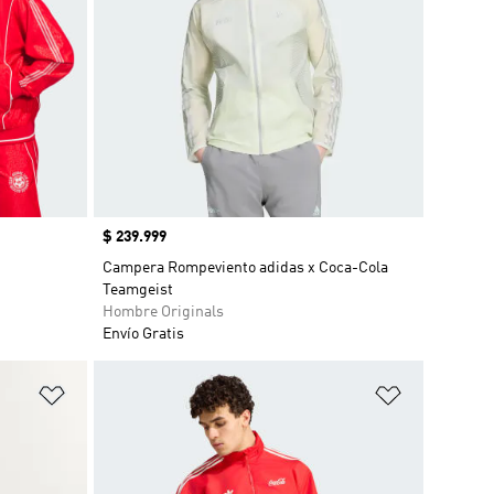
Precio
$ 239.999
Campera Rompeviento adidas x Coca-Cola
Teamgeist
Hombre Originals
Envío Gratis
Añadir a la lista de deseos
Añadir a la