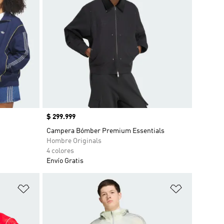
Precio
$ 299.999
Campera Bómber Premium Essentials
Hombre Originals
4 colores
Envío Gratis
Añadir a la lista de deseos
Añadir a la