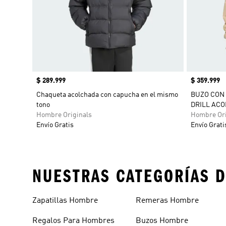
Precio
$ 289.999
Precio
$ 359.999
Chaqueta acolchada con capucha en el mismo
BUZO CON
tono
DRILL AC
Hombre Originals
Hombre Ori
Envío Gratis
Envío Grati
NUESTRAS CATEGORÍAS D
Zapatillas Hombre
Remeras Hombre
Regalos Para Hombres
Buzos Hombre