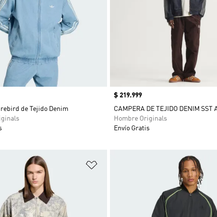
Precio
$ 219.999
rebird de Tejido Denim
CAMPERA DE TEJIDO DENIM SST 
ginals
Hombre Originals
s
Envío Gratis
sta de deseos
Añadir a la lista de deseos