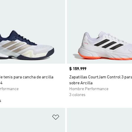
Precio
$ 159.999
de tenis para cancha de arcilla
Zapatillas CourtJam Control 3 par
14
sobre Arcilla
rformance
Hombre Performance
3 colores
s
sta de deseos
Añadir a la lista de deseos