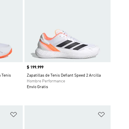
Precio
$ 199.999
a Tenis
Zapatillas de Tenis Defiant Speed 2 Arcilla
Hombre Performance
Envío Gratis
Añadir a la lista de deseos
Añadir a la