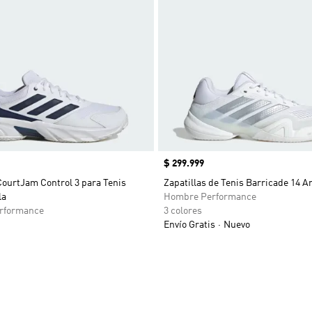
Precio
$ 299.999
CourtJam Control 3 para Tenis
Zapatillas de Tenis Barricade 14 Ar
la
Hombre Performance
rformance
3 colores
Envío Gratis
Nuevo
sta de deseos