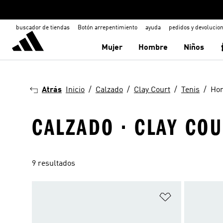
buscador de tiendas
Botón arrepentimiento
ayuda
pedidos y devolucio
Mujer
Hombre
Niños
Atrás
Inicio
Calzado
Clay Court
Tenis
Ho
CALZADO · CLAY COU
9 resultados
Añadir a la li