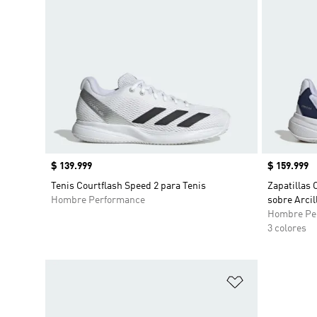
Precio
$ 139.999
Precio
$ 159.999
Tenis Courtflash Speed 2 para Tenis
Zapatillas 
Hombre Performance
sobre Arcil
Hombre Pe
3 colores
Añadir a la li