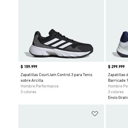
Precio
$ 159.999
Precio
$ 299.999
Zapatillas CourtJam Control 3 para Tenis
Zapatillas 
sobre Arcilla
Barricade 
Hombre Performance
Hombre Pe
3 colores
3 colores
Envío Grati
Añadir a la li