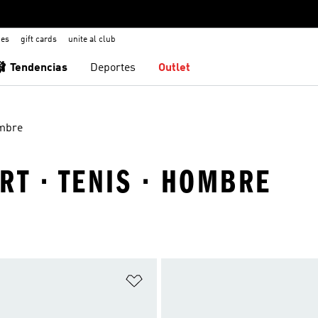
nes
gift cards
unite al club
🩰 Tendencias
Deportes
Outlet
mbre
RT · TENIS · HOMBRE
sta de deseos
Añadir a la lista de deseos