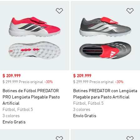
Añadir a la lista de deseos
Añ
Precio de venta
$ 209.999
Precio de venta
$ 209.999
$ 299.999 Precio original
-30%
Descuento
$ 299.999 Precio original
-30%
Descuent
Botines de Fútbol PREDATOR
Botines PREDATOR con Lengüeta
PRO Lengüeta Plegable Pasto
Plegable para Pasto Artificial
Artificial
Fútbol, Fútbol 5
Fútbol, Fútbol 5
3 colores
3 colores
Envío Gratis
Envío Gratis
Añadir a la lista de deseos
Añ