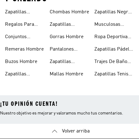
Zapatillas
Chombas Hombre
Zapatillas Negras
Hombre
Hombre
Hombre
Regalos Para
Zapatillas
Musculosas
Hombres
Blancas Hombre
Hombre
Conjuntos
Gorras Hombre
Ropa Deportiva
Deportivos
Hombre
Remeras Hombre
Pantalones
Zapatillas Pádel
Hombre
Deportivos
Hombre
Buzos Hombre
Zapatillas
Trajes De Baño
Hombre
Trekking Hombre
Hombre
Zapatillas
Mallas Hombre
Zapatillas Tenis
Deportivas
Hombre
¡TU OPINIÓN CUENTA!
Nuestro objetivo es mejorar y valoramos mucho tus comentarios.
Volver arriba