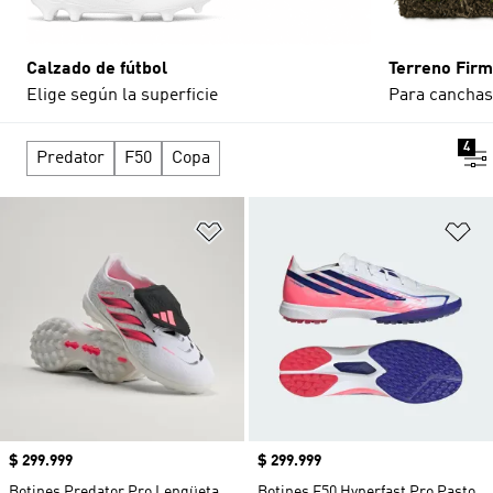
Calzado de fútbol
Terreno Fir
Elige según la superficie
Para canchas
4
Predator
F50
Copa
Añadir a la lista de deseos
Añ
Precio
$ 299.999
Precio
$ 299.999
Botines Predator Pro Lengüeta
Botines F50 Hyperfast Pro Pasto