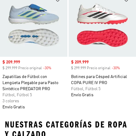
Precio de venta
$ 209.999
Precio de venta
$ 209.999
$ 299.999 Precio original
-30%
Descuento
$ 299.999 Precio original
-30%
Descuent
Zapatillas de Fútbol con
Botines para Césped Artificial
Lengüeta Plegable para Pasto
COPA PURE IV PRO
Sintético PREDATOR PRO
Fútbol, Fútbol 5
Fútbol, Fútbol 5
Envío Gratis
3 colores
Envío Gratis
NUESTRAS CATEGORÍAS DE ROPA
Y CALZADO