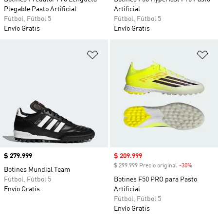
Plegable Pasto Artificial
Artificial
Fútbol, Fútbol 5
Fútbol, Fútbol 5
Envío Gratis
Envío Gratis
Añadir a la lista de deseos
Añ
Precio
$ 279.999
Precio de venta
$ 209.999
$ 299.999 Precio original
-30%
Descuent
Botines Mundial Team
Fútbol, Fútbol 5
Botines F50 PRO para Pasto
Envío Gratis
Artificial
Fútbol, Fútbol 5
Envío Gratis