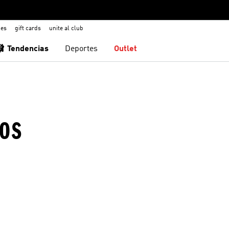
nes
gift cards
unite al club
🩰 Tendencias
Deportes
Outlet
ÑOS
sta de deseos