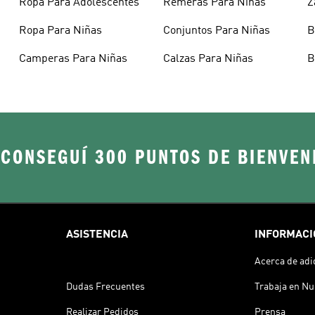
Ropa Para Adolescentes
Remeras Para Niñas
Z
A
Ropa Para Niñas
Conjuntos Para Niñas
B
Camperas Para Niñas
Calzas Para Niñas
B
 CONSEGUÍ 300 PUNTOS DE BIENVEN
ASISTENCIA
INFORMACI
Acerca de adi
Dudas Frecuentes
Trabaja en Nu
Realizar Pedidos
Prensa