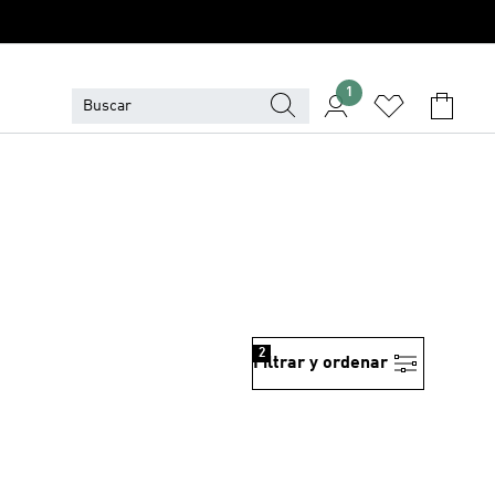
1
2
Filtrar y ordenar