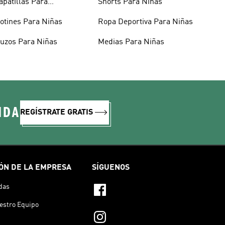
apatillas Para
Shorts Para Niñas
dolescentes
otines Para Niñas
Ropa Deportiva Para Niñas
uzos Para Niñas
Medias Para Niñas
IDA
REGÍSTRATE GRATIS
ÓN DE LA EMPRESA
SÍGUENOS
das
estro Equipo