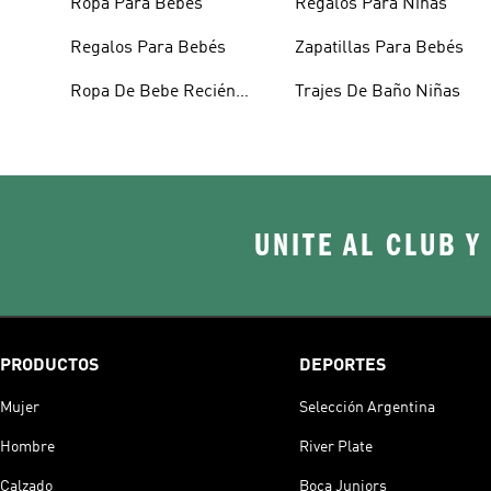
Ropa Para Bebés
Regalos Para Niñas
Regalos Para Bebés
Zapatillas Para Bebés
Ropa De Bebe Recién
Trajes De Baño Niñas
Nacido
UNITE AL CLUB Y
PRODUCTOS
DEPORTES
Mujer
Selección Argentina
Hombre
River Plate
Calzado
Boca Juniors