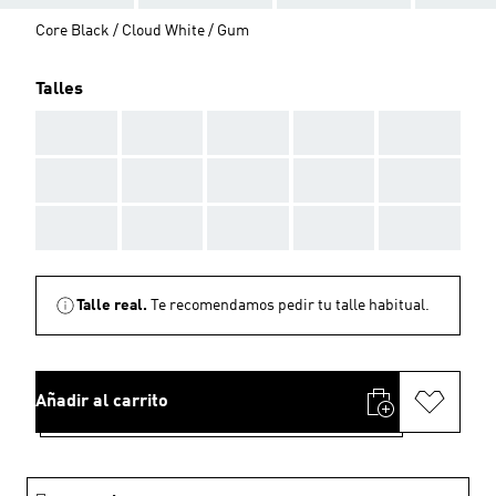
Core Black / Cloud White / Gum
Talles
AAA
AAA
AAA
AAA
AAA
AAA
AAA
AAA
AAA
AAA
AAA
AAA
AAA
AAA
AAA
Talle real.
Te recomendamos pedir tu talle habitual.
Añadir al carrito