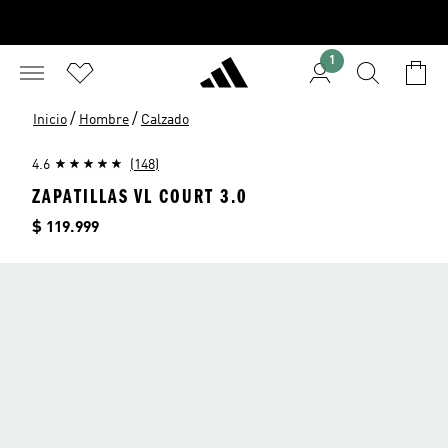
1
/
/
Inicio
Hombre
Calzado
4.6
(148)
ZAPATILLAS VL COURT 3.0
Precio
$ 119.999