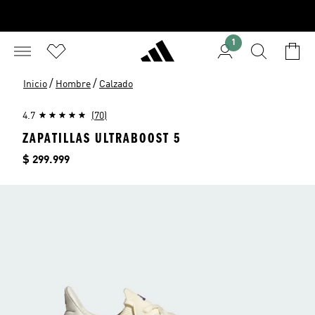
1
/
/
Inicio
Hombre
Calzado
4.7
(70)
ZAPATILLAS ULTRABOOST 5
Precio
$ 299.999