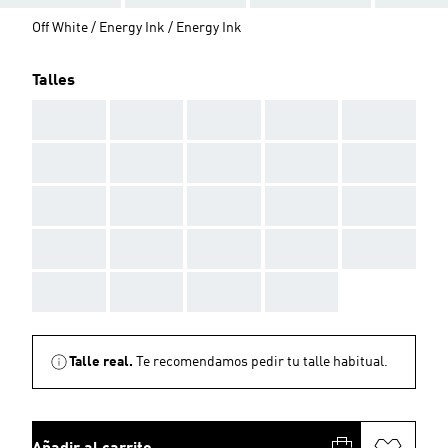
Off White / Energy Ink / Energy Ink
Talles
AAA
AAA
AAA
AAA
AAA
AAA
AAA
AAA
AAA
AAA
AAA
AAA
AAA
AAA
AAA
AAA
AAA
AAA
AAA
AAA
AAA
AAA
AAA
AAA
Talle real.
Te recomendamos pedir tu talle habitual.