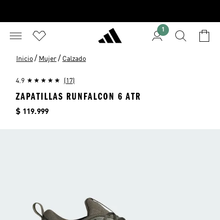
1
/
/
Inicio
Mujer
Calzado
4.9
(17)
ZAPATILLAS RUNFALCON 6 ATR
Precio
$ 119.999