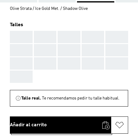
Olive Strata / Ice Gold Met. / Shadow Olive
Talles
AAA
AAA
AAA
AAA
AAA
AAA
AAA
AAA
AAA
AAA
AAA
AAA
AAA
AAA
AAA
AAA
Talle real.
Te recomendamos pedir tu talle habitual.
Añadir al carrito