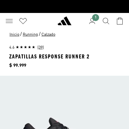
1
/
/
Inicio
Running
Calzado
4.6
(39)
ZAPATILLAS RESPONSE RUNNER 2
Precio
$ 99.999