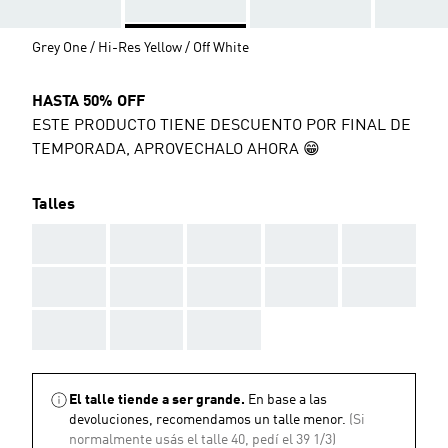
Grey One / Hi-Res Yellow / Off White
HASTA 50% OFF
ESTE PRODUCTO TIENE DESCUENTO POR FINAL DE
TEMPORADA, APROVECHALO AHORA 😁
Talles
AAA
AAA
AAA
AAA
AAA
AAA
AAA
AAA
AAA
AAA
AAA
AAA
AAA
El talle tiende a ser grande.
En base a las
devoluciones, recomendamos un talle menor.
(Si
normalmente usás el talle 40, pedí el 39 1/3)