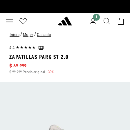
1
/
/
Inicio
Mujer
Calzado
4.4
(33)
ZAPATILLAS PARK ST 2.0
Precio de venta
$ 69.999
$ 99.999 Precio original
-30%
Descuento