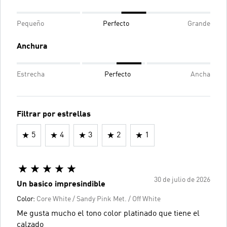
Pequeño
Perfecto
Grande
Anchura
Estrecha
Perfecto
Ancha
Filtrar por estrellas
5
4
3
2
1
30 de julio de 2026
Un basico impresindible
Color:
Core White / Sandy Pink Met. / Off White
Me gusta mucho el tono color platinado que tiene el
calzado