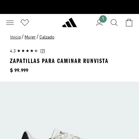
1
/
/
Inicio
Mujer
Calzado
4.3
(7)
ZAPATILLAS PARA CAMINAR RUNVISTA
Precio
$ 99.999