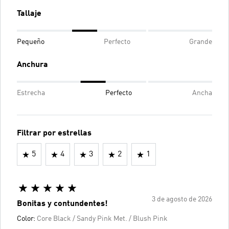
Tallaje
Pequeño
Perfecto
Grande
Anchura
Estrecha
Perfecto
Ancha
Filtrar por estrellas
5
4
3
2
1
3 de agosto de 2026
Bonitas y contundentes!
Color:
Core Black / Sandy Pink Met. / Blush Pink