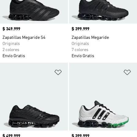
Precio
$ 349.999
Precio
$ 399.999
Zapatillas Megaride S4
Zapatillas Megaride
Originals
Originals
2 colores
7 colores
Envío Gratis
Envío Gratis
Añadir a la lista de deseos
Añ
Precio
$ 499.999
Precio
$ 399.999