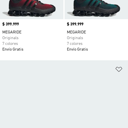
Precio
$ 399.999
Precio
$ 399.999
MEGARIDE
MEGARIDE
Originals
Originals
7 colores
7 colores
Envío Gratis
Envío Gratis
Añ