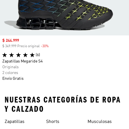
Precio de venta
$ 244.999
$ 349.999 Precio original
-30%
Descuento
(6)
Zapatillas Megaride S4
Originals
2 colores
Envío Gratis
NUESTRAS CATEGORÍAS DE ROPA
Y CALZADO
Zapatillas
Shorts
Musculosas