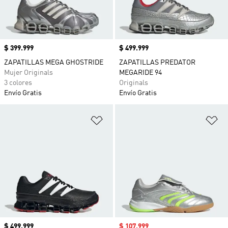
Precio
$ 399.999
Precio
$ 499.999
ZAPATILLAS MEGA GHOSTRIDE
ZAPATILLAS PREDATOR
Mujer Originals
MEGARIDE 94
3 colores
Originals
Envío Gratis
Envío Gratis
Añadir a la lista de deseos
Añ
Precio
$ 499.999
Precio de venta
$ 107.999