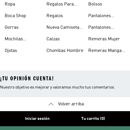
Ropa
Regalos Para
Bolsos
Hombres
Boca Shop
Regalos
Pantalones
Deportivos
Gorras
Nueva Camiseta
Pantalones
Hombre
De Argentina
Hombre
Mochilas
Calzas
Remeras Mujer
Escolares
Ojotas
Chombas Hombre
Remeras Manga
Larga Mujer
¡TU OPINIÓN CUENTA!
Nuestro objetivo es mejorar y valoramos mucho tus comentarios.
Volver arriba
Iniciar sesión
Tu carrito (0)