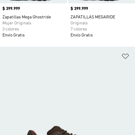
Precio
$ 399.999
Precio
$ 399.999
Zapatillas Mega Ghostride
ZAPATILLAS MEGARIDE
Mujer Originals
Originals
3 colores
7 colores
Envío Gratis
Envío Gratis
Añ