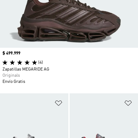
Precio
$ 499.999
(4)
Zapatillas MEGARIDE AG
Originals
Envío Gratis
Añadir a la lista de deseos
Añ