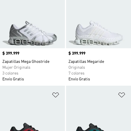
Precio
$ 399.999
Precio
$ 399.999
Zapatillas Mega Ghostride
Zapatillas Megaride
Mujer Originals
Originals
3 colores
7 colores
Envío Gratis
Envío Gratis
Añadir a la lista de deseos
Añ