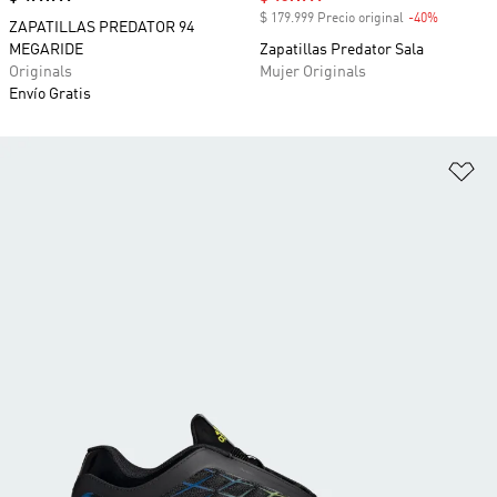
$ 179.999 Precio original
-40%
Descuent
ZAPATILLAS PREDATOR 94
MEGARIDE
Zapatillas Predator Sala
Originals
Mujer Originals
Envío Gratis
Añ