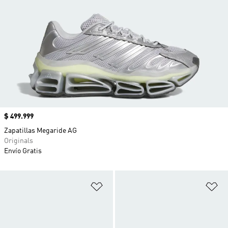
Precio
$ 499.999
Zapatillas Megaride AG
Originals
Envío Gratis
Añadir a la lista de deseos
Añ