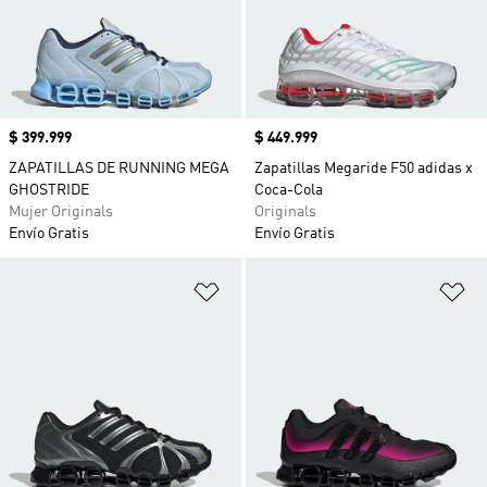
Precio
$ 399.999
Precio
$ 449.999
ZAPATILLAS DE RUNNING MEGA
Zapatillas Megaride F50 adidas x
GHOSTRIDE
Coca-Cola
Mujer Originals
Originals
Envío Gratis
Envío Gratis
Añadir a la lista de deseos
Añ