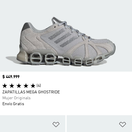
Precio
$ 449.999
(4)
ZAPATILLAS MEGA GHOSTRIDE
Mujer Originals
Envío Gratis
Añadir a la lista de deseos
Añ