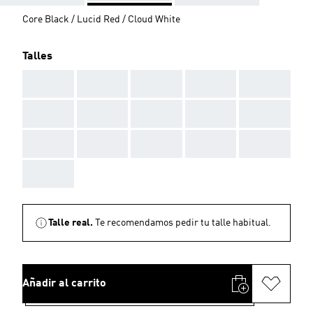
Core Black / Lucid Red / Cloud White
Talles
AAA
AAA
AAA
AAA
AAA
AAA
AAA
AAA
AAA
AAA
AAA
AAA
AAA
AAA
AAA
AAA
Talle real.
Te recomendamos pedir tu talle habitual.
Añadir al carrito