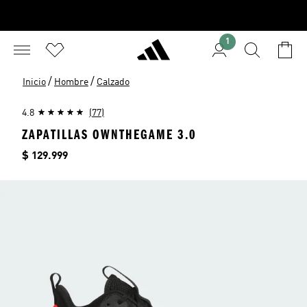
1
/
/
Inicio
Hombre
Calzado
4.8
(77)
ZAPATILLAS OWNTHEGAME 3.0
Precio
$ 129.999