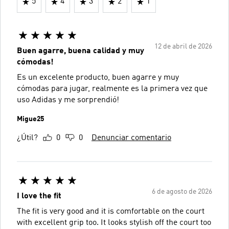
5
4
3
2
1
12 de abril de 2026
Buen agarre, buena calidad y muy
cómodas!
Es un excelente producto, buen agarre y muy
cómodas para jugar, realmente es la primera vez que
uso Adidas y me sorprendió!
Migue25
¿Útil?
0
0
Denunciar comentario
6 de agosto de 2026
I love the fit
The fit is very good and it is comfortable on the court
with excellent grip too. It looks stylish off the court too