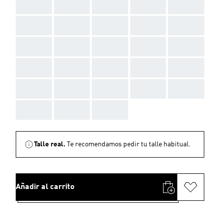
AAA
AAA
AAA
AAA
AAA
AAA
AAA
AAA
AAA
AAA
AAA
AAA
AAA
AAA
AAA
AAA
AAA
AAA
AAA
AAA
AAA
AAA
AAA
AAA
AAA
AAA
AAA
AAA
Talle real.
Te recomendamos pedir tu talle habitual.
Añadir al carrito