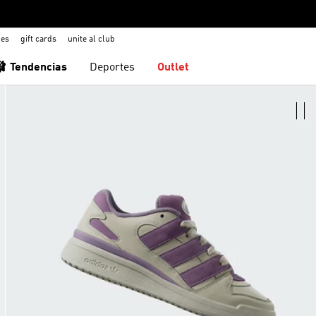
nes
gift cards
unite al club
🩰 Tendencias
Deportes
Outlet