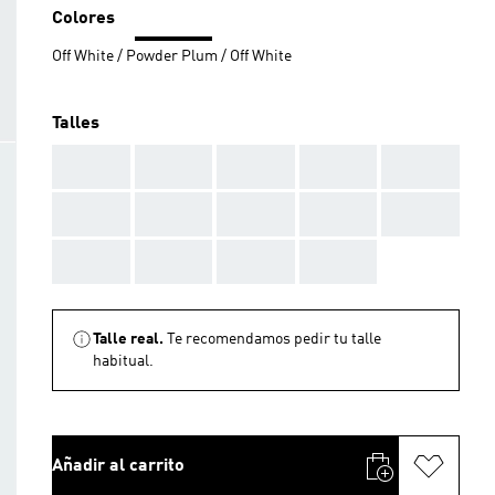
Colores
Off White / Powder Plum / Off White
Talles
AAA
AAA
AAA
AAA
AAA
AAA
AAA
AAA
AAA
AAA
AAA
AAA
AAA
AAA
Talle real.
Te recomendamos pedir tu talle
habitual.
Añadir al carrito