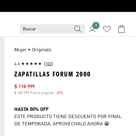
1
Mujer • Originals
4.6
(102)
ZAPATILLAS FORUM 2000
Precio de venta
$ 118.999
$ 169.999 Precio original
-30%
Descuento
HASTA 50% OFF
ESTE PRODUCTO TIENE DESCUENTO POR FINAL
DE TEMPORADA, APROVECHALO AHORA 😁