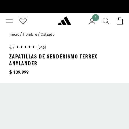
1
/
/
Inicio
Hombre
Calzado
4.7
(546)
ZAPATILLAS DE SENDERISMO TERREX
ANYLANDER
Precio
$ 139.999