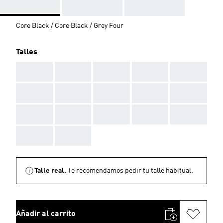
Core Black / Core Black / Grey Four
Talles
AAA
AAA
AAA
AAA
AAA
AAA
AAA
AAA
AAA
AAA
AAA
AAA
AAA
AAA
AAA
AAA
AAA
Talle real.
Te recomendamos pedir tu talle habitual.
Añadir al carrito