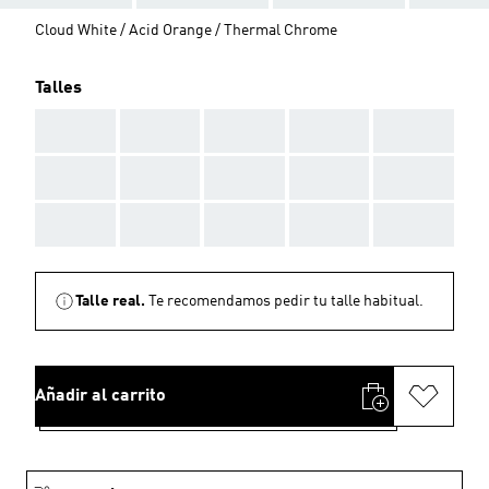
Cloud White / Acid Orange / Thermal Chrome
Talles
AAA
AAA
AAA
AAA
AAA
AAA
AAA
AAA
AAA
AAA
AAA
AAA
AAA
AAA
AAA
Talle real.
Te recomendamos pedir tu talle habitual.
Añadir al carrito