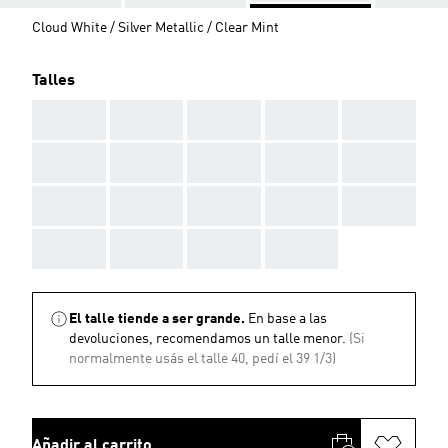
Cloud White / Silver Metallic / Clear Mint
Talles
AAA
AAA
AAA
AAA
AAA
AAA
AAA
AAA
AAA
AAA
AAA
AAA
AAA
AAA
AAA
AAA
AAA
AAA
AAA
El talle tiende a ser grande.
En base a las
devoluciones, recomendamos un talle menor.
(Si
normalmente usás el talle 40, pedí el 39 1/3)
Añadir al carrito