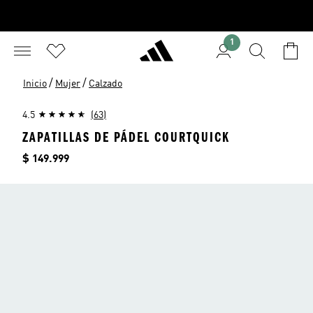
1
/
/
Inicio
Mujer
Calzado
4.5
(63)
ZAPATILLAS DE PÁDEL COURTQUICK
Precio
$ 149.999