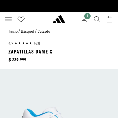
1
/
/
Inicio
Básquet
Calzado
4.7
(63)
ZAPATILLAS DAME X
Precio
$ 239.999