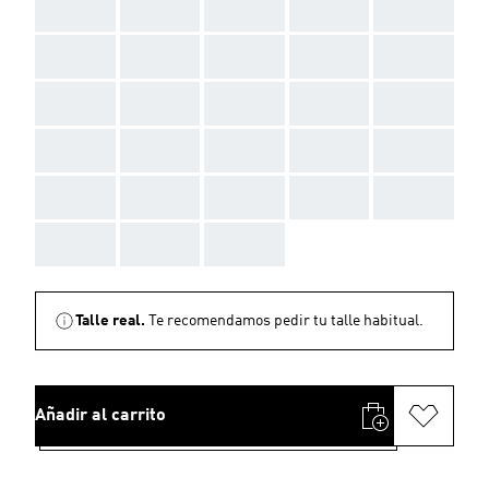
AAA
AAA
AAA
AAA
AAA
AAA
AAA
AAA
AAA
AAA
AAA
AAA
AAA
AAA
AAA
AAA
AAA
AAA
AAA
AAA
AAA
AAA
AAA
AAA
AAA
AAA
AAA
AAA
Talle real.
Te recomendamos pedir tu talle habitual.
Añadir al carrito