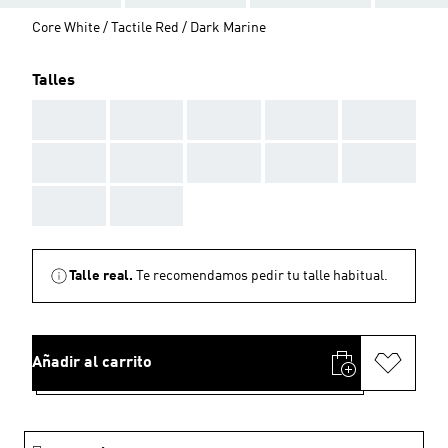
Core White / Tactile Red / Dark Marine
Talles
AAA
AAA
AAA
AAA
AAA
AAA
AAA
AAA
AAA
AAA
AAA
AAA
Talle real.
Te recomendamos pedir tu talle habitual.
Añadir al carrito