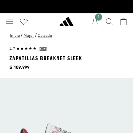
1
/
/
Inicio
Mujer
Calzado
4.7
(583)
ZAPATILLAS BREAKNET SLEEK
Precio
$ 109.999