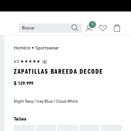
1
Hombre • Sportswear
4.5
(4)
ZAPATILLAS BAREEDA DECODE
Precio
$ 129.999
Night Navy / Icey Blue / Cloud White
Talles
AAA
AAA
AAA
AAA
AAA