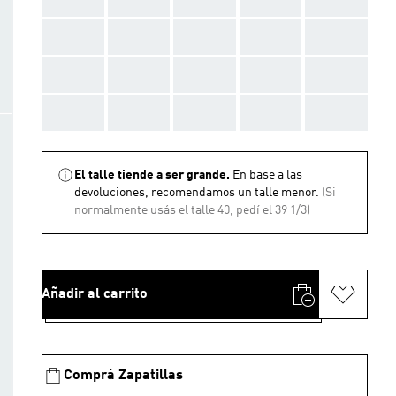
AAA
AAA
AAA
AAA
AAA
AAA
AAA
AAA
AAA
AAA
AAA
AAA
AAA
AAA
AAA
El talle tiende a ser grande.
En base a las
devoluciones, recomendamos un talle menor.
(Si
normalmente usás el talle 40, pedí el 39 1/3)
Añadir al carrito
Comprá Zapatillas