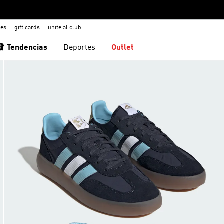
nes
gift cards
unite al club
🩰 Tendencias
Deportes
Outlet