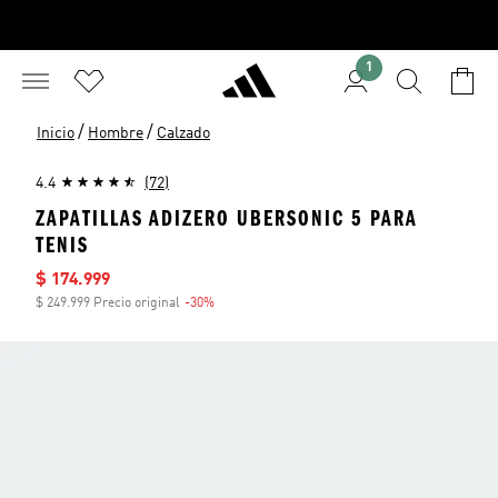
1
/
/
Inicio
Hombre
Calzado
4.4
(72)
ZAPATILLAS ADIZERO UBERSONIC 5 PARA
TENIS
Precio de venta
$ 174.999
$ 249.999 Precio original
-30%
Descuento