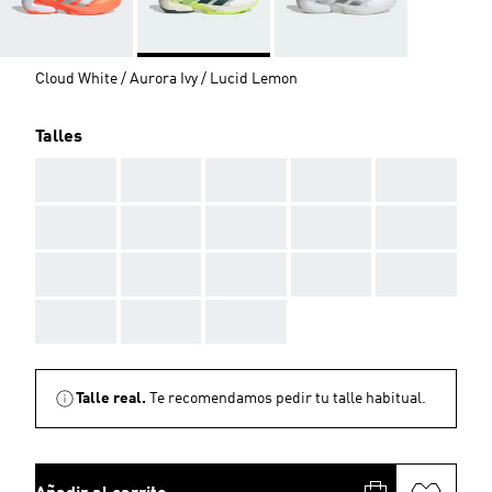
Cloud White / Aurora Ivy / Lucid Lemon
Talles
AAA
AAA
AAA
AAA
AAA
AAA
AAA
AAA
AAA
AAA
AAA
AAA
AAA
AAA
AAA
AAA
AAA
AAA
Talle real.
Te recomendamos pedir tu talle habitual.