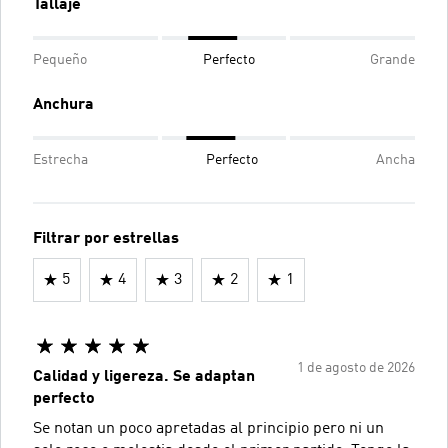
Tallaje
Pequeño
Perfecto
Grande
Anchura
Estrecha
Perfecto
Ancha
Filtrar por estrellas
5
4
3
2
1
1 de agosto de 2026
Calidad y ligereza. Se adaptan
perfecto
Se notan un poco apretadas al principio pero ni un