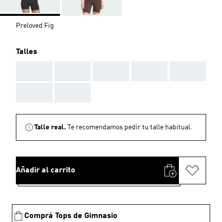
Preloved Fig
Talles
AAA
AAA
AAA
AAA
AAA
AAA
AAA
Talle real.
Te recomendamos pedir tu talle habitual.
Añadir al carrito
Comprá Tops de Gimnasio