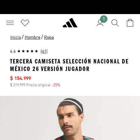
1
/
/
Inicio
Hombre
Ropa
4.6
(41)
TERCERA CAMISETA SELECCIÓN NACIONAL DE
MÉXICO 26 VERSIÓN JUGADOR
Precio de venta
$ 154.999
$ 219.999 Precio original
-25%
Descuento