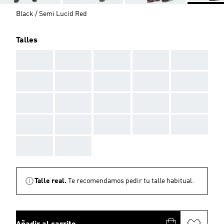
Black / Semi Lucid Red
Talles
AAA
AAA
AAA
AAA
AAA
AAA
AAA
AAA
AAA
AAA
AAA
AAA
AAA
AAA
AAA
AAA
AAA
AAA
AAA
AAA
AAA
AAA
Talle real.
Te recomendamos pedir tu talle habitual.