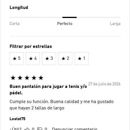
Longitud
Corta
Perfecto
Larga
Filtrar por estrellas
5
4
3
2
1
27 de julio de 2026
Buen pantalón para jugar a tenis y/o
pádel.
Cumple su función. Buena calidad y me ha gustado
que hayan 2 tallas de largo
Lestat75
¿Útil?
0
0
Denunciar comentario