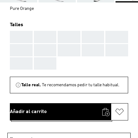
Pure Orange
Talles
AAA
AAA
AAA
AAA
AAA
AAA
AAA
AAA
AAA
AAA
AAA
AAA
Talle real.
Te recomendamos pedir tu talle habitual.
Añadir al carrito