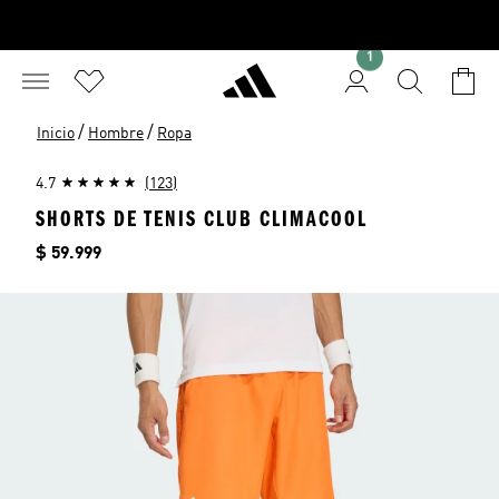
1
/
/
Inicio
Hombre
Ropa
4.7
(123)
SHORTS DE TENIS CLUB CLIMACOOL
Precio
$ 59.999