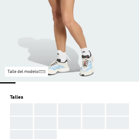
Talle del modelo
Talles
AAA
AAA
AAA
AAA
AAA
AAA
AAA
AAA
AAA
AAA
AAA
AAA