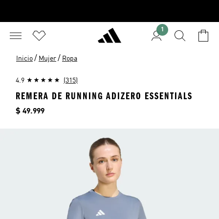
1
/
/
Inicio
Mujer
Ropa
4.9
(315)
REMERA DE RUNNING ADIZERO ESSENTIALS
Precio
$ 49.999