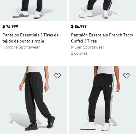
Precio
$ 74.999
Precio
$ 84.999
Pantalón Essentials 3 Tiras de
Pantalón Essentials French Terry
tejido de punto simple
Cuffed 3 Tiras
Hombre Sportswear
Mujer Sportswear
2 colores
Añadir a la lista de deseos
Añ