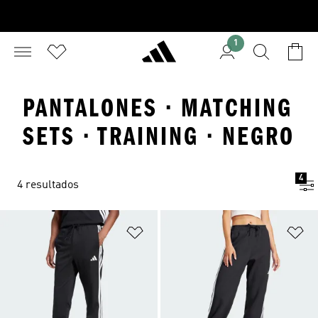
1
PANTALONES · MATCHING
SETS · TRAINING · NEGRO
4
4 resultados
Añadir a la lista de deseos
Añ