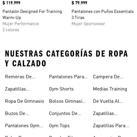
Precio
$ 119.999
Precio
$ 79.999
Pantalón Designed For Training
Pantalones con Puños Essentials
Warm-Up
3 Tiras
Mujer Performance
Mujer Sportswear
2 colores
NUESTRAS CATEGORÍAS DE ROPA
Y CALZADO
Remeras De
Pantalones Para
Campera De
Entrenamiento
Gym Hombre
Entrenamiento
Zapatillas
Gym Shorts
Medias Training
Training Hombre
Ropa De Gimnasio
Bolsos Gimnasio
De Vuelta Al
Mujer
Fitness
Buzos De
Conjuntos De
Zapatillas
Entrenamiento
Entrenamiento
Training Para
Pantalones Gym
Gym Tops
Zapatillas Para
Entrenar Y
Mujer
Gimnasio Y
Gimnasio