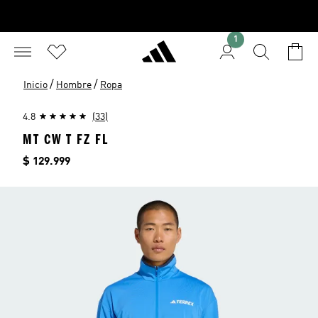
1
/
/
Inicio
Hombre
Ropa
4.8
(33)
MT CW T FZ FL
Precio
$ 129.999