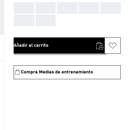
AAA
AAA
AAA
AAA
AAA
AAA
AAA
Añadir al carrito
Comprá Medias de entrenamiento