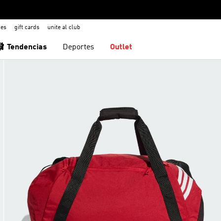
nes
gift cards
unite al club
🩰 Tendencias
Deportes
Outlet