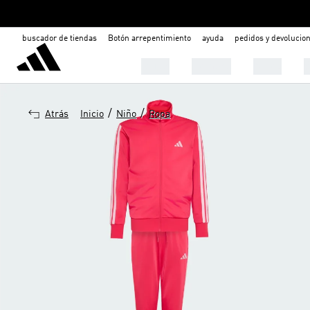
buscador de tiendas
Botón arrepentimiento
ayuda
pedidos y devolucio
Mujer
Hombre
Niños

/
/
Atrás
Inicio
Niño
Ropa