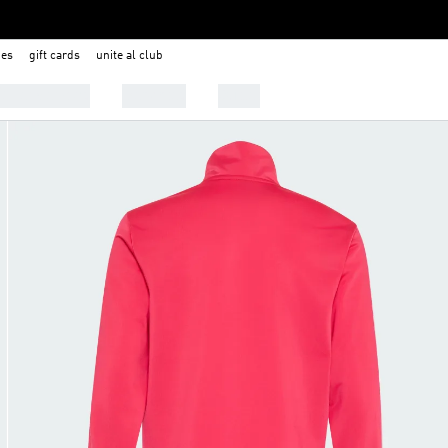
nes
gift cards
unite al club
 Tendencias
Deportes
Outlet