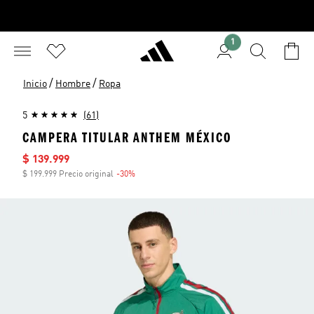
1
/
/
Inicio
Hombre
Ropa
5
(61)
CAMPERA TITULAR ANTHEM MÉXICO
Precio de venta
$ 139.999
$ 199.999 Precio original
-30%
Descuento